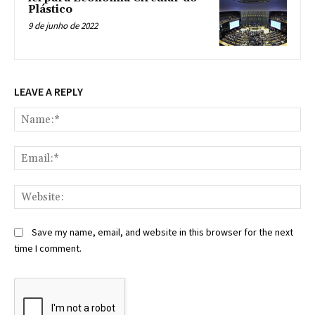
Plástico
9 de junho de 2022
LEAVE A REPLY
Na
Ema
Web
Save my name, email, and website in this browser for the next
time I comment.