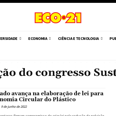
VERSIDADE
ECONOMIA
CIÊNCIA E TECNOLOGIA
PUB
ção do congresso Sus
ado avança na elaboração de lei para
nomia Circular do Plástico
9 de junho de 2022
entares firmam compromisso de criar lei pela redução da poluição