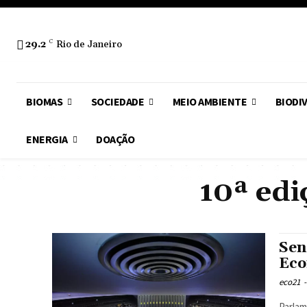
29.2
C
Rio de Janeiro
BIOMAS
SOCIEDADE
MEIO AMBIENTE
BIODI
ENERGIA
DOAÇÃO
10ª edi
Sen
Eco
eco21
-
Parlam