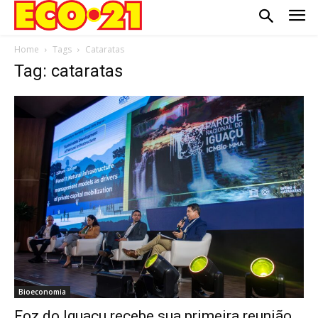
Home
Tags
Cataratas
Tag: cataratas
Bioeconomia
Foz do Iguaçu recebe sua primeira reunião