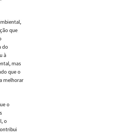
mbiental,
ação que
o
a do
u à
ental, mas
ndo que o
a melhorar
ue o
s
, o
ontribui