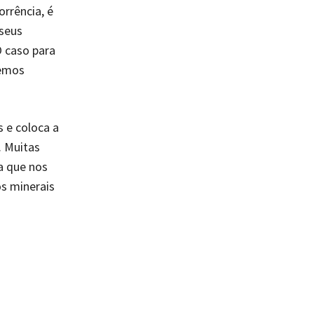
rrência, é
seus
O caso para
demos
 e coloca a
. Muitas
a que nos
s minerais