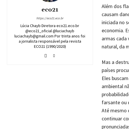
Além dos fla
eco21
causam dano
https://eco21.eco.br
iniciada no 
Lúcia Chayb Diretora eco21.eco.br
economia. Es
@eco21_oficial @luciachayb
luciachayb@gmail.com Por trinta anos foi
armas cada v
a jornalista responsável pela revista
natural, da 
ECO21 (1990/2020)
Mas a destr
países proc
Eles buscam a
ambiental nã
probabilidad
farsante ou 
Até mesmo o
continuar c
pronunciadas