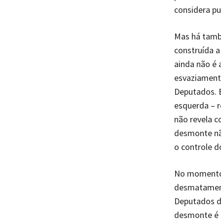
considera pu
Mas há tamb
construída a
ainda não é 
esvaziamento
Deputados. É
esquerda – r
não revela c
desmonte nã
o controle d
No momento 
desmatament
Deputados de
desmonte é c