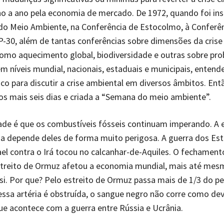
o a ano pela economia de mercado. De 1972, quando foi ins
do Meio Ambiente, na Conferência de Estocolmo, à Conferên
-30, além de tantas conferências sobre dimensões da crise
omo aquecimento global, biodiversidade e outras sobre pr
m níveis mundial, nacionais, estaduais e municipais, entend
co para discutir a crise ambiental em diversos âmbitos. Ent
s mais seis dias e criada a “Semana do meio ambiente”.
ade é que os combustíveis fósseis continuam imperando. A
a depende deles de forma muito perigosa. A guerra dos Es
ael contra o Irá tocou no calcanhar-de-Aquiles. O fechament
Estreito de Ormuz afetou a economia mundial, mais até mes
si. Por que? Pelo estreito de Ormuz passa mais de 1/3 do pe
essa artéria é obstruída, o sangue negro não corre como dev
e acontece com a guerra entre Rússia e Ucrânia.