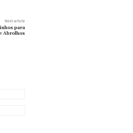
Next article
minhos para
de Abrolhos
Email:*
Website: