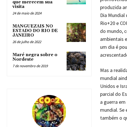
que merecem sua
produzida an
visita
24 de maio de 2024
Dia Mundial 
Rio+20 e COP
MANGUEZAIS NO
do mundo, c
ESTADO DO RIO DE
JANEIRO
ambientais e
26 de julho de 2022
um dia é pou
acrescentado
Maré negra sobre o
Nordeste
7 de novembro de 2019
Mas a realid
mundial aind
Unidos e Isr
parcial do 
a guerra em 
mundial. Se 
também o qu