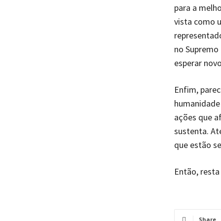
para a melho
vista como 
representado
no Supremo T
esperar nov
Enfim, parec
humanidade e
ações que a
sustenta. At
que estão se
Então, resta
Share