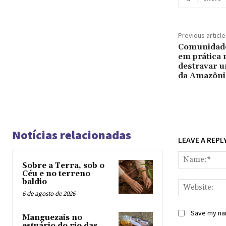
Previous article
Comunidad
em prática
destravar 
da Amazôni
Notícias relacionadas
LEAVE A REPL
Sobre a Terra, sob o
Céu e no terreno
baldio
6 de agosto de 2026
Save my nam
Manguezais no
estuário do rio das