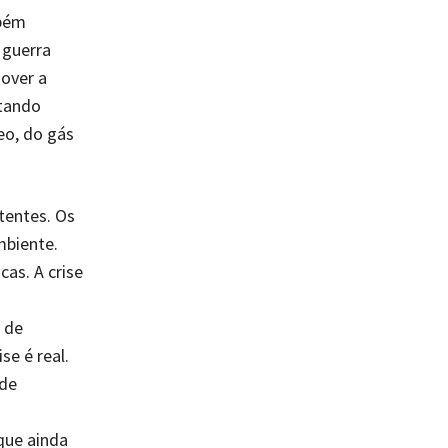
mbém
 guerra
mover a
ntando
eo, do gás
tentes. Os
mbiente.
cas. A crise
 de
se é real.
ode
que ainda