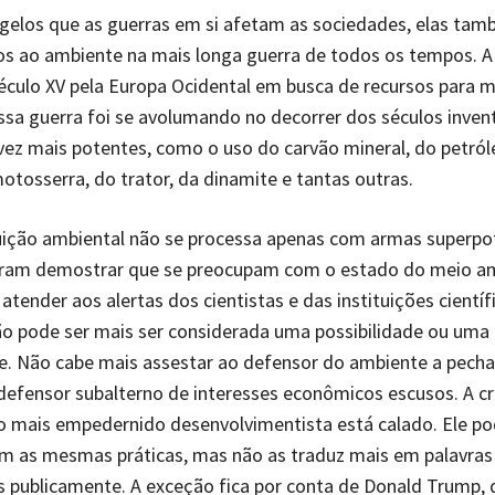
gelos que as guerras em si afetam as sociedades, elas ta
s ao ambiente na mais longa guerra de todos os tempos. A
século XV pela Europa Ocidental em busca de recursos para 
sa guerra foi se avolumando no decorrer dos séculos inve
ez mais potentes, como o uso do carvão mineral, do petról
motosserra, do trator, da dinamite e tantas outras.
uição ambiental não se processa apenas com armas superpo
uram demostrar que se preocupam com o estado do meio a
tender aos alertas dos cientistas e das instituições científi
o pode ser mais ser considerada uma possibilidade ou uma
e. Não cabe mais assestar ao defensor do ambiente a pecha
defensor subalterno de interesses econômicos escusos. A cri
 mais empedernido desenvolvimentista está calado. Ele p
om as mesmas práticas, mas não as traduz mais em palavras
 publicamente. A exceção fica por conta de Donald Trump, 