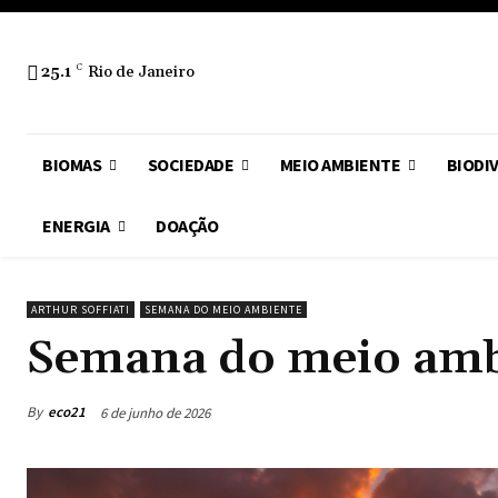
25.1
C
Rio de Janeiro
BIOMAS
SOCIEDADE
MEIO AMBIENTE
BIODI
ENERGIA
DOAÇÃO
ARTHUR SOFFIATI
SEMANA DO MEIO AMBIENTE
Semana do meio amb
By
eco21
6 de junho de 2026