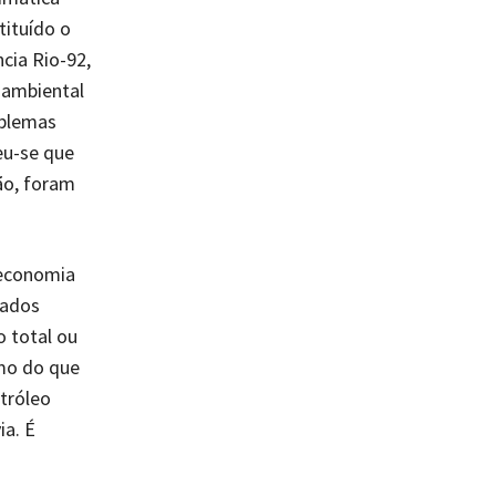
tituído o
cia Rio-92,
 ambiental
oblemas
eu-se que
ão, foram
 economia
tados
o total ou
mo do que
tróleo
ia. É