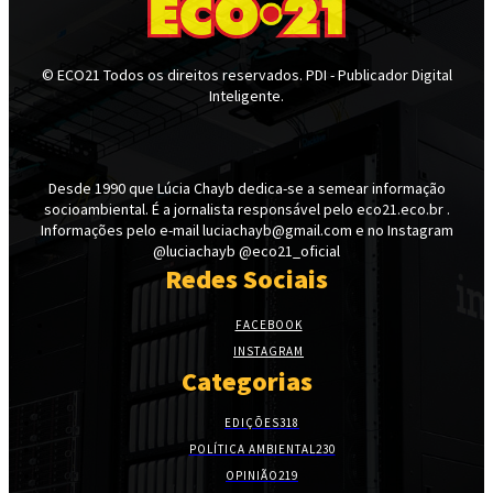
© ECO21 Todos os direitos reservados. PDI - Publicador Digital
Inteligente.
Desde 1990 que Lúcia Chayb dedica-se a semear informação
socioambiental. É a jornalista responsável pelo eco21.eco.br .
Informações pelo e-mail luciachayb@gmail.com e no Instagram
@luciachayb @eco21_oficial
Redes Sociais
FACEBOOK
INSTAGRAM
Categorias
EDIÇÕES
318
POLÍTICA AMBIENTAL
230
OPINIÃO
219