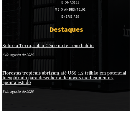
BIOMAS
125
MEIO AMBIENTE
101
ENERGIA
99
Destaques
Sobre a Terra, sob o Céu e no terreno baldio
6 de agosto de 2026
Florestas tropicais abrigam até US$ 1,2 trilhão em potencial
inexplorado para descoberta de novos medicamentos,
aponta estudo
5 de agosto de 2026