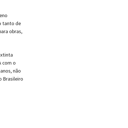
meno
o tanto de
para obras,
xtinta
MA com o
 anos, não
o Brasileiro