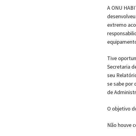
A ONU HABIT
desenvolveu
extremo aco
responsabili
equipamento
Tive oportun
Secretaria d
seu Relatóri
se sabe por q
de Administr
O objetivo 
Não houve co