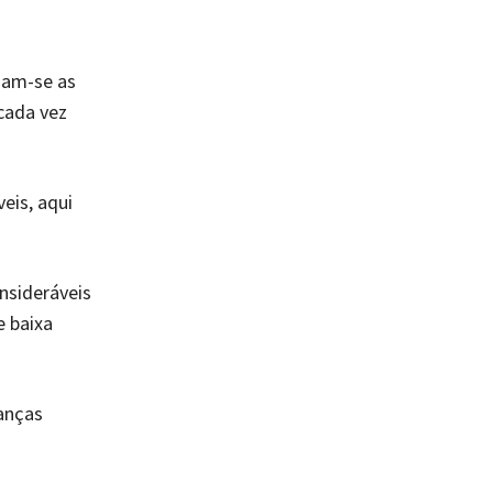
zam-se as
cada vez
eis, aqui
nsideráveis
e baixa
anças