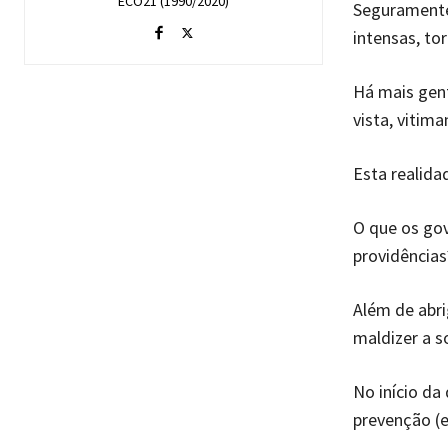
ECO21 (1990/2020)
Seguramente,
intensas, to
Há mais gent
vista, vitim
Esta realida
O que os gov
providências
Além de abri
maldizer a s
No início da
prevenção (e