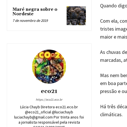
Quando digo 
Maré negra sobre o
Nordeste
Com ela, con
7 de novembro de 2019
tristes imag
maior e mais
As chuvas de
marcadas, at
Mas nem bem 
em boa parte
eco21
pressão e ou
https://eco21.eco.br
Há três déca
Lúcia Chayb Diretora eco21.eco.br
@eco21_oficial @luciachayb
climáticas.
luciachayb@gmail.com Por trinta anos foi
a jornalista responsável pela revista