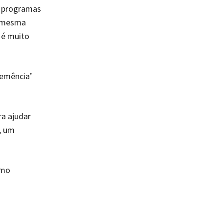
r programas
a mesma
 é muito
lemência’
a ajudar
, um
omo