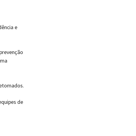
dência e
 prevenção
tima
retomados.
equipes de