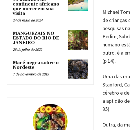
continente africano
que merecem sua
Michael Toma
visita
de crianças 
24 de maio de 2024
pesquisas na 
MANGUEZAIS NO
Berlim, Suhr
ESTADO DO RIO DE
JANEIRO
humano está
26 de julho de 2022
outro. é a 
(p.14).
Maré negra sobre o
Nordeste
7 de novembro de 2019
Uma das maio
Stanford, Ca
cérebro e de
a aptidão d
95).
Outra, da me