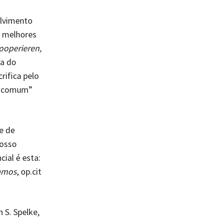
olvimento
s melhores
ooperieren,
ia do
rifica pelo
m comum”
e de
nosso
ial é esta:
amos
, op.cit
 S. Spelke,