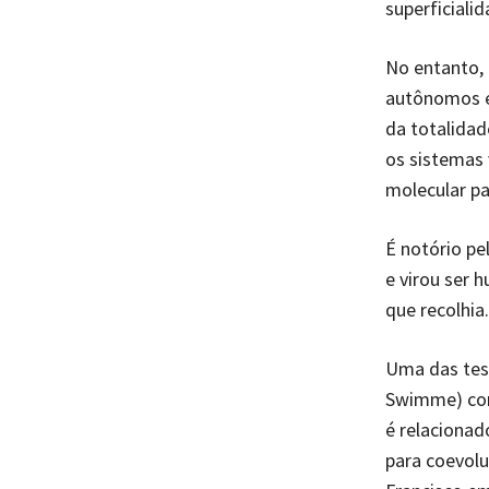
superficialid
No entanto, 
autônomos e
da totalidad
os sistemas
molecular pa
É notório pe
e virou ser 
que recolhia.
Uma das tese
Swimme) con
é relacionad
para coevolu