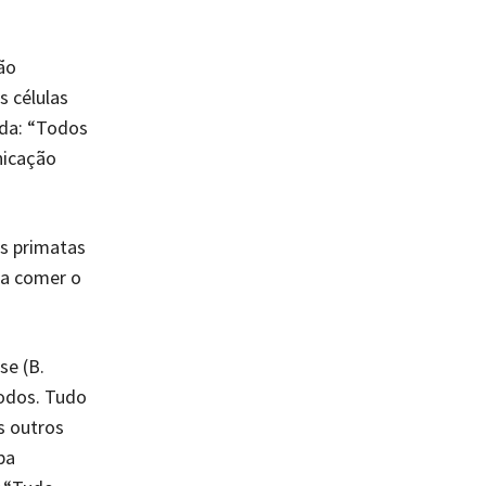
ão
 células
nda: “Todos
nicação
os primatas
 a comer o
se (B.
odos. Tudo
s outros
pa