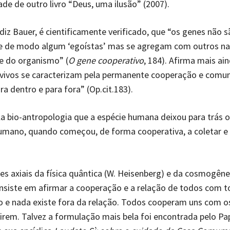
ade de outro livro “Deus, uma ilusão” (2007).
diz Bauer, é cientificamente verificado, que “os genes não s
 de modo algum ‘egoístas’ mas se agregam com outros nas
e do organismo” (
O gene cooperativo
, 184). Afirma mais ai
 vivos se caracterizam pela permanente cooperação e comu
ra dentro e para fora” (Op.cit.183).
la bio-antropologia que a espécie humana deixou para trás 
humano, quando começou, de forma cooperativa, a coletar e
s axiais da física quântica (W. Heisenberg) e da cosmogêne
siste em afirmar a cooperação e a relação de todos com t
o e nada existe fora da relação. Todos cooperam uns com o
irem. Talvez a formulação mais bela foi encontrada pelo Pa