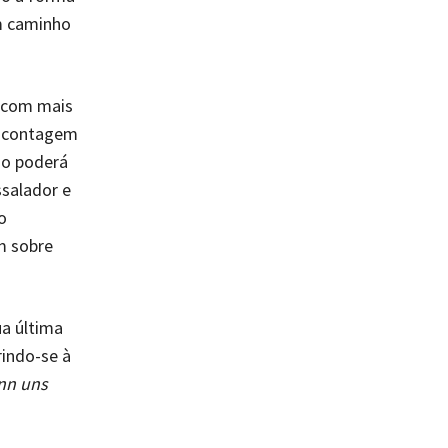
m caminho
, com mais
na contagem
ão poderá
ssalador e
o
m sobre
a última
indo-se à
nn uns