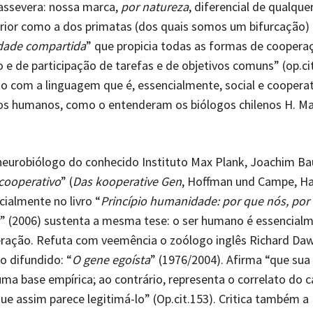
assevera: nossa marca,
por natureza
, diferencial de qualque
rior como a dos primatas (dos quais somos um bifurcação) 
idade compartida
” que propicia todas as formas de coopera
e de participação de tarefas e de objetivos comuns” (op.cit.
o com a linguagem que é, essencialmente, social e cooperat
os humanos, como o entenderam os biólogos chilenos H. Ma
neurobiólogo do conhecido Instituto Max Plank, Joachim Ba
cooperativo
” (
Das kooperative Gen
, Hoffman und Campe, 
cialmente no livro “
Princípio humanidade: por que nós, por 
” (2006) sustenta a mesma tese: o ser humano é essencial
ração. Refuta com veemência o zoólogo inglês Richard Daw
o difundido: “
O gene egoísta
” (1976/2004). Afirma “que sua
ma base empírica; ao contrário, representa o correlato do c
e assim parece legitimá-lo” (Op.cit.153). Critica também a