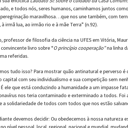
 sua encíclica
Laudato Sì: sobre o cuidado da Casa Comum:
onado, e todos nós, seres humanos, caminhamos juntos como
 peregrinação maravilhosa…que nos une também, com terna
 à irmã lua, ao irmão rio e à mãe Terra” (n.92).
o, professor de filosofia da ciência na UFES em Vitória, Maur
convincente livro sobre “
O princípio cooperação”
na linha d
ima referidas.
mos tudo isso? Para mostrar quão antinatural e perverso é 
o capital com seu individualismo e sua competição sem ne
É ele que está conduzindo a humanidade a um impasse fata
ronavírus nos teria contaminado e exterminado a todos. Foi 
 a solidariedade de todos com todos que nos estão salvan
diante devemos decidir: Ou obedecemos à nossa natureza es
no nível pessoal, local, regional, nacional e mundial, mudan