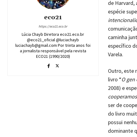
de Harvard, 
espécie supe
eco21
intencional
https://eco21.eco.br
comunicação 
Lúcia Chayb Diretora eco21.eco.br
caminha junt
@eco21_oficial @luciachayb
específico d
luciachayb@gmail.com Por trinta anos foi
a jornalista responsável pela revista
Varela.
ECO21 (1990/2020)
Outro, este 
livro “
O gen 
2008) e espe
cooperamos
ser de coope
do livro muit
possui nenhu
dominante qu