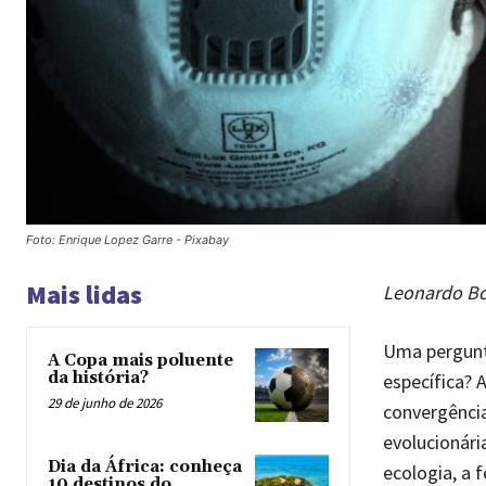
Foto: Enrique Lopez Garre - Pixabay
Mais lidas
Leonardo Bof
Uma pergunt
A Copa mais poluente
da história?
específica? 
29 de junho de 2026
convergência
evolucionária
Dia da África: conheça
ecologia, a 
10 destinos do