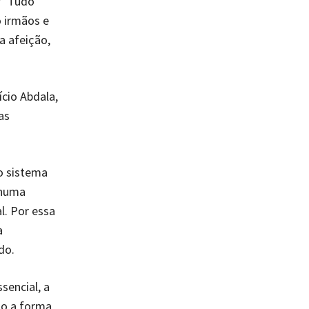
“Tudo
 irmãos e
 afeição,
ício Abdala,
as
o sistema
nhuma
l. Por essa
a
do.
sencial, a
do a forma