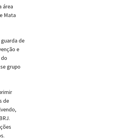
a área
de Mata
a guarda de
venção e
 do
sse grupo
primir
s de
lvendo,
JBRJ.
oções
s.