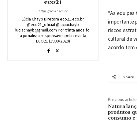
eco21
https://eco21.eco.br
“As equipes 
Lúcia Chayb Diretora eco21.eco.br
importante p
@eco21_oficial @luciachayb
riscos estrat
luciachayb@gmail.com Por trinta anos foi
a jornalista responsável pela revista
cultural de 
ECO21 (1990/2020)
acordo tem 
Share
Previous article
Natura lanç
produtos qu
consumo e 