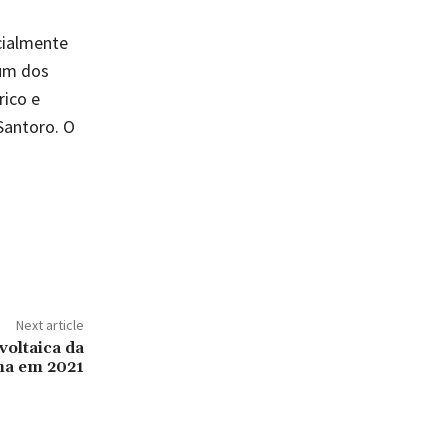
cialmente
 um dos
rico e
 Santoro. O
Next article
voltaica da
na em 2021