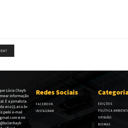
ue Lúcia Chayb
Redes Sociais
Categori
emear informação
l. É a jornalista
EDIÇÕES
FACEBOOK
lo eco21.eco.br .
POLÍTICA AMBIENT
INSTAGRAM
s pelo e-mail
gmail.com e no
OPINIÃO
 @luciachayb
BIOMAS