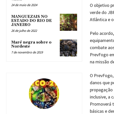
O objetivo pr
24 de maio de 2024
verde do JBR
MANGUEZAIS NO
Atlântica e o
ESTADO DO RIO DE
JANEIRO
26 de julho de 2022
Pelo acordo,
equipamento
Maré negra sobre o
Nordeste
combate aos 
7 de novembro de 2019
PrevFogo em
na missão d
O PrevFogo, 
danos que po
propagação d
inclusive, a
Promoverá ta
básicas e d