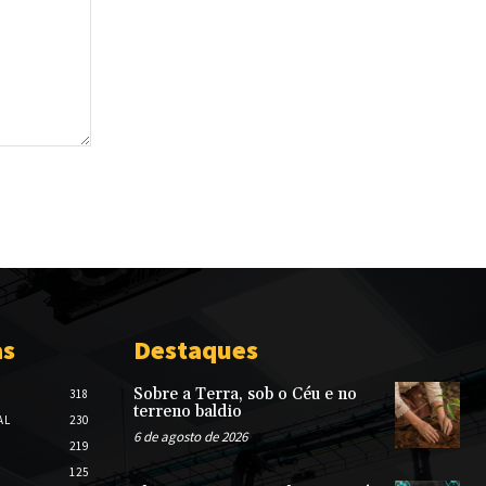
as
Destaques
Sobre a Terra, sob o Céu e no
318
terreno baldio
AL
230
6 de agosto de 2026
219
125