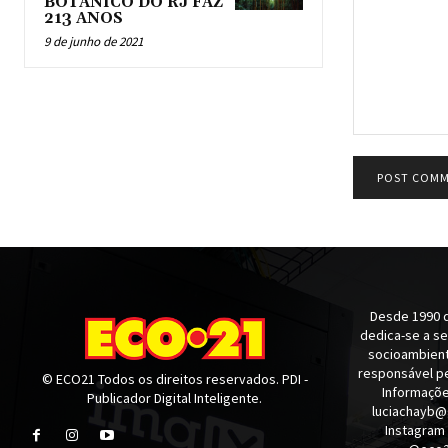
BOTÂNICO DO RJ FAZ
213 ANOS
9 de junho de 2021
Comment:
Desde 1990 q
dedica-se a s
socioambienta
responsável pe
© ECO21 Todos os direitos reservados. PDI -
Informaçõe
Publicador Digital Inteligente.
luciachayb@
Instagram