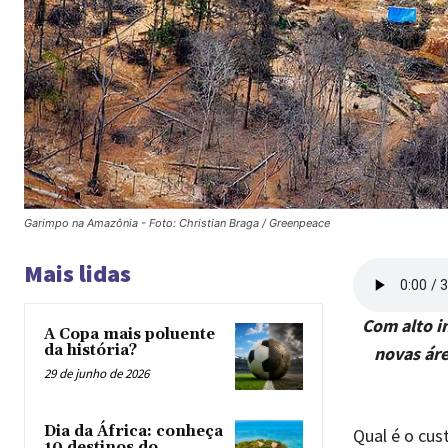
Garimpo na Amazônia - Foto: Christian Braga / Greenpeace
Mais lidas
Com alto i
A Copa mais poluente
da história?
novas áre
29 de junho de 2026
Dia da África: conheça
Qual é o cus
10 destinos do