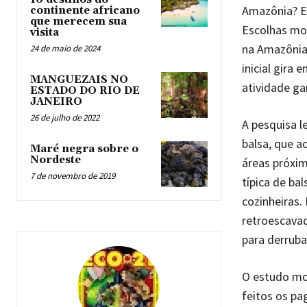
Amazônia? E
continente africano
que merecem sua
Escolhas mos
visita
na Amazônia 
24 de maio de 2024
inicial gira
MANGUEZAIS NO
atividade ga
ESTADO DO RIO DE
JANEIRO
26 de julho de 2022
A pesquisa l
balsa, que a
Maré negra sobre o
Nordeste
áreas próxim
7 de novembro de 2019
típica de ba
cozinheiras.
retroescavad
para derruba
O estudo mos
feitos os pa