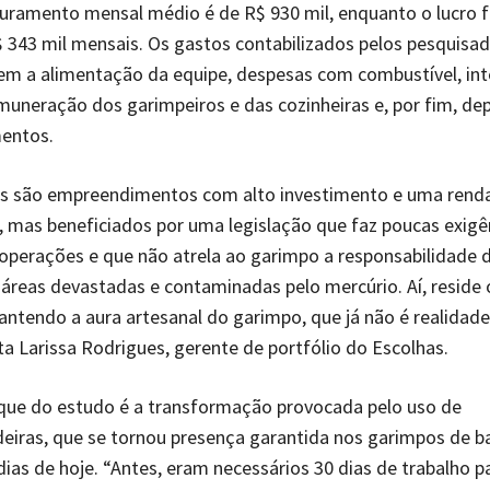
turamento mensal médio é de R$ 930 mil, enquanto o lucro 
 343 mil mensais. Os gastos contabilizados pelos pesquisa
em a alimentação da equipe, despesas com combustível, int
muneração dos garimpeiros e das cozinheiras e, por fim, de
entos.
s são empreendimentos com alto investimento e uma rend
, mas beneficiados por uma legislação que faz poucas exigê
 operações e que não atrela ao garimpo a responsabilidade 
 áreas devastadas e contaminadas pelo mercúrio. Aí, reside 
ntendo a aura artesanal do garimpo, que já não é realidad
ta Larissa Rodrigues, gerente de portfólio do Escolhas.
que do estudo é a transformação provocada pelo uso de
eiras, que se tornou presença garantida nos garimpos de b
dias de hoje. “Antes, eram necessários 30 dias de trabalho p