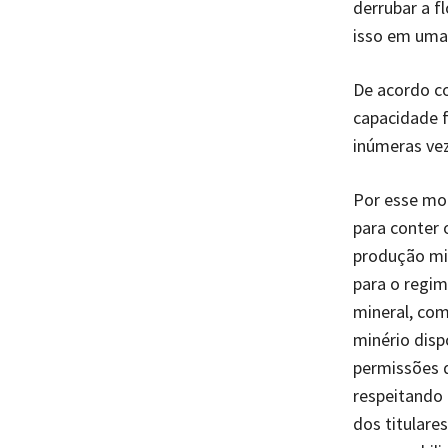
derrubar a f
isso em uma
De acordo c
capacidade f
inúmeras vez
Por esse mo
para conter 
produção min
para o regim
mineral, co
minério disp
permissões 
respeitando 
dos titulare