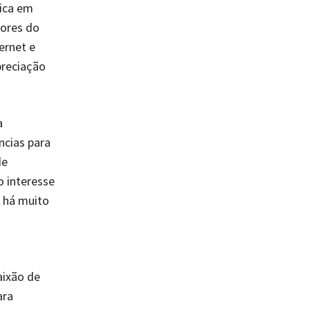
fica em
dores do
ernet e
preciação
a
ncias para
de
o interesse
e há muito
aixão de
ara