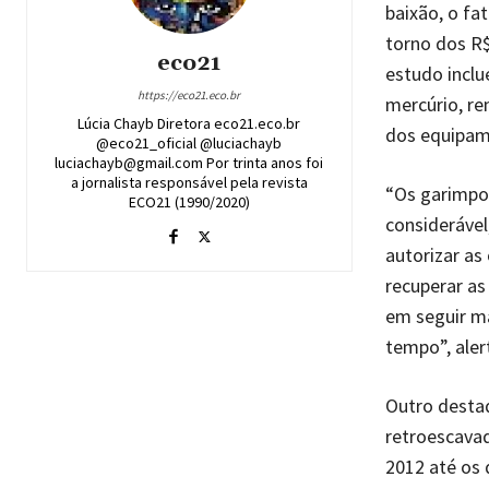
baixão, o fa
torno dos R$
eco21
estudo inclu
https://eco21.eco.br
mercúrio, re
Lúcia Chayb Diretora eco21.eco.br
dos equipam
@eco21_oficial @luciachayb
luciachayb@gmail.com Por trinta anos foi
a jornalista responsável pela revista
“Os garimpo
ECO21 (1990/2020)
considerável
autorizar as
recuperar as
em seguir ma
tempo”, aler
Outro desta
retroescavad
2012 até os 