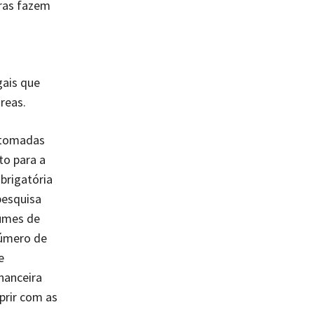
iras fazem
gais que
reas.
 tomadas
o para a
brigatória
pesquisa
lumes de
úmero de
e
nanceira
prir com as