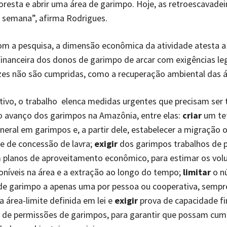
loresta e abrir uma área de garimpo. Hoje, as retroescavade
 semana”, afirma Rodrigues.
om a pesquisa, a dimensão econômica da atividade atesta a
inanceira dos donos de garimpo de arcar com exigências le
es não são cumpridas, como a recuperação ambiental das á
tivo, o trabalho elenca medidas urgentes que precisam ser
o avanço dos garimpos na Amazônia, entre elas:
criar
um tet
eral em garimpos e, a partir dele, estabelecer a migração o
e de concessão de lavra;
exigir
dos garimpos trabalhos de 
m planos de aproveitamento econômico, para estimar os vo
oníveis na área e a extração ao longo do tempo;
limitar
o n
de garimpo a apenas uma por pessoa ou cooperativa, sempr
a área-limite definida em lei e
exigir
prova de capacidade fi
s de permissões de garimpos, para garantir que possam cum