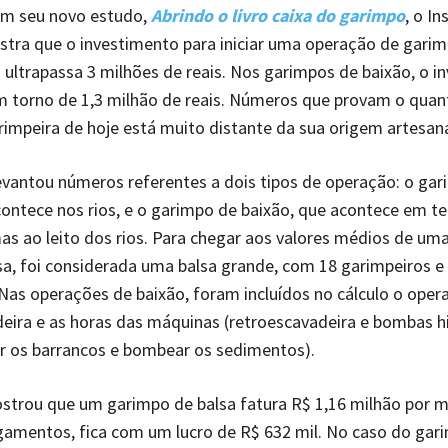
m seu novo estudo,
Abrindo o livro caixa do garimpo
, o In
tra que o investimento para iniciar uma operação de garim
ultrapassa 3 milhões de reais. Nos garimpos de baixão, o i
 em torno de 1,3 milhão de reais. Números que provam o quan
rimpeira de hoje está muito distante da sua origem artesana
evantou números referentes a dois tipos de operação: o ga
contece nos rios, e o garimpo de baixão, que acontece em te
as ao leito dos rios. Para chegar aos valores médios de um
lsa, foi considerada uma balsa grande, com 18 garimpeiros e
 Nas operações de baixão, foram incluídos no cálculo o oper
eira e as horas das máquinas (retroescavadeira e bombas hi
r os barrancos e bombear os sedimentos).
trou que um garimpo de balsa fatura R$ 1,16 milhão por m
gamentos, fica com um lucro de R$ 632 mil. No caso do gar