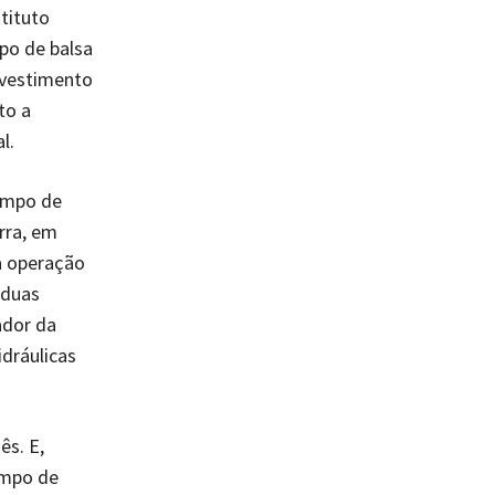
stituto
po de balsa
nvestimento
to a
l.
rimpo de
rra, em
a operação
 duas
ador da
dráulicas
ês. E,
impo de