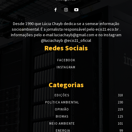
Desde 1990 que Lúcia Chayb dedica-se a semear informação
socioambiental. É a jornalista responsável pelo eco21.eco.br .
Informações pelo e-mail luciachayb@gmail.com e no Instagram
@luciachayb @eco21_oficial
Redes Sociais
FACEBOOK
INSTAGRAM
Categorias
EDIÇÕES
318
POLÍTICA AMBIENTAL
230
OPINIÃO
219
BIOMAS
125
MEIO AMBIENTE
101
ENERGIA
99