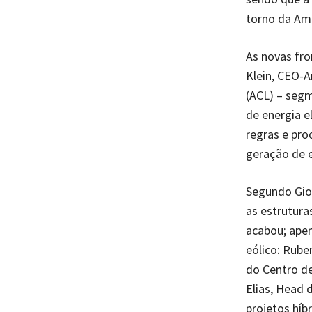
torno da Am
As novas fro
Klein, CEO-A
(ACL) – seg
de energia e
regras e pro
geração de e
Segundo Giov
as estrutura
acabou; apen
eólico: Rube
do Centro d
Elias, Head 
projetos hí