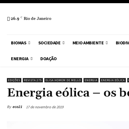
26.9
C
Rio de Janeiro
BIOMAS
SOCIEDADE
MEIO AMBIENTE
BIODI
ENERGIA
DOAÇÃO
EDIÇÕES
REVISTA 275
ELISA HOMEM DE MELLO
ENERGIA
ENERGIA EÓLICA
Energia eólica – os b
By
eco21
17 de novembro de 2019