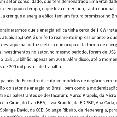
 um setor consolidado, que tem demonstrado uma vitalidad
nte em pouco tempo, o que leva o mercado, tanto nacional 
l, a crer que a energia eólica tem um futuro promissor no Bra
considerarmos que a energia eólica tinha cerca de 1 GW inst
s atuais 15,3 GW, é um feito realmente impressionante e qu
 destaque na matriz elétrica que ocupa esta forma de energ
s investimentos no setor, no mesmo período, foram de US$ 
do US$ 1,3 bilhão, apenas em 2018. Além disso, até o mome
 de 200 mil postos de trabalho.
s painéis do Encontro discutiram modelos de negócios em 
ão do setor de energia no Brasil, bem como a modernizaçã
re os palestrantes se destacaram: Marco Krapels, da Micr
elo Girão, do Itau BBA; Livia Brando, da EDPBR; Ana Carla,
Solange David, da CCE; Solange Ribeiro, da Neoenergia, pa