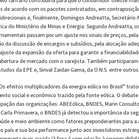
lo tarifário contribuiria para que o consumidor tivesse mai
as de acordo com os pacotes contratados, em contraposiçã
direcionais e, finalmente, Domingos Andreatta, Secretário 
rica do Ministério de Minas e Energia. Segundo Andreatta, 
namentais passam por um ajuste nos sinais de preços, pela
ão da discussão de encargos e subsídios, pela alocação ad
 ajuste da expansão da oferta para garantir a financiabilidad
abertura de mercado com o varejista. Também participaram 
studos da EPE e, Sinval Zaidan Gama, da O.N.S. entre outros
“Os efeitos multiplicadores da energia eólica no Brasil” trat
nto social e econômico trazido pela fonte eólica. O debate
ipação das organizações: ABEEólica, BNDES, Marin Consulto
Carla Primavera, o BNDES já detectou a importância da seg
aúde e meio ambiente como fatores preponderantes para a 
 país e sua boa performance junto aos investidores estrang
pergunta mais ouvida lá fora é com relação à responsabili