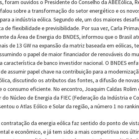
s, foram ouvidos o Presidente do Conselho da ABEEólica, 
 falou sobre a transformação do setor energético e os nov
para a indústria eólica. Segundo ele, um dos maiores desafi
ta de flexibilidade e previsibilidade. Por sua vez, Carla Prima
nte da Área de Energia do BNDES, informou que o Brasil a
mais de 13 GW na expansão da matriz baseada em eólicas, t
assumindo o papel de maior financiador de renováveis do m
a característica de banco investidor nacional. O BNDES enfa
de assumir papel chave na contribuição para a modernizaçã
ólica, discutindo os atributos das fontes, a difusão de novas
e o consumo eficiente. No encontro, Joaquim Caldas Rolim d
 do Núcleo de Energia da FIEC (Federação da Indústria e C
sentou o Atlas Eólico e Solar da região, a número 1 no rankin
 contratação da energia eólica faz sentido do ponto de vista
ental e econômico, e já tem sido a mais competitiva nos últi