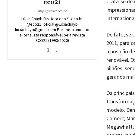
Trata-se de
eco21
impressiona
https://eco21.eco.br
internaciona
Lúcia Chayb Diretora eco21.eco.br
@eco21_oficial @luciachayb
luciachayb@gmail.com Por trinta anos foi
De fato, se 
a jornalista responsável pela revista
ECO21 (1990/2020)
2011, para o
a posição de
renovável. O
bilhões, sen
gerados mais
Os principai
transformaç
modelo. Dent
Comerc; Marc
Megawhatt; 