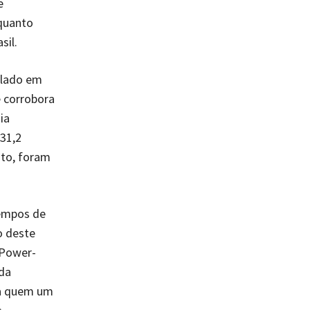
e
quanto
sil.
alado em
e corrobora
ia
31,2
nto, foram
tempos de
o deste
oPower-
 da
ra quem um