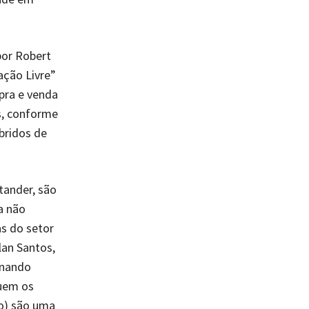
por Robert
ação Livre”
pra e venda
os, conforme
bridos de
tander, são
a não
as do setor
lan Santos,
rnando
quem os
o) são uma