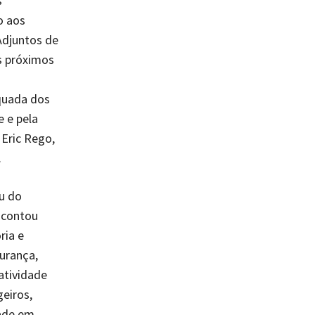
s
o aos
Adjuntos de
os próximos
equada dos
e e pela
Eric Rego,
.
ou do
 contou
ria e
urança,
atividade
eiros,
dade em