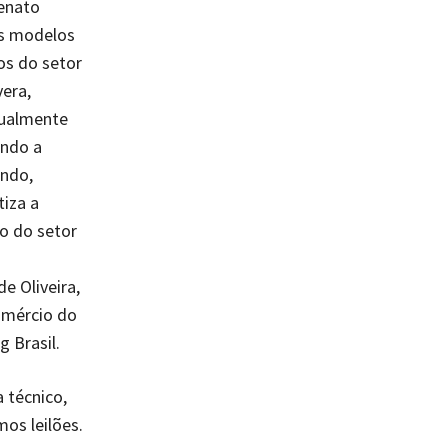
Renato
os modelos
os do setor
vera,
tualmente
endo a
undo,
tiza a
o do setor
e Oliveira,
omércio do
g Brasil.
 técnico,
mos leilões.