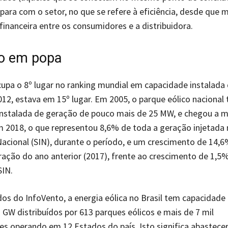
 para com o setor, no que se refere à eficiência, desde que
financeira entre os consumidores e a distribuidora.
o em popa
ocupa o 8º lugar no ranking mundial em capacidade instalada
012, estava em 15º lugar. Em 2005, o parque eólico nacional 
instalada de geração de pouco mais de 25 MW, e chegou a m
 2018, o que representou 8,6% de toda a geração injetada
Nacional (SIN), durante o período, e um crescimento de 14,
ração do ano anterior (2017), frente ao crescimento de 1,5
SIN.
s do InfoVento, a energia eólica no Brasil tem capacidade 
3 GW distribuídos por 613 parques eólicos e mais de 7 mil
s operando em 12 Estados do país. Isto significa abastece