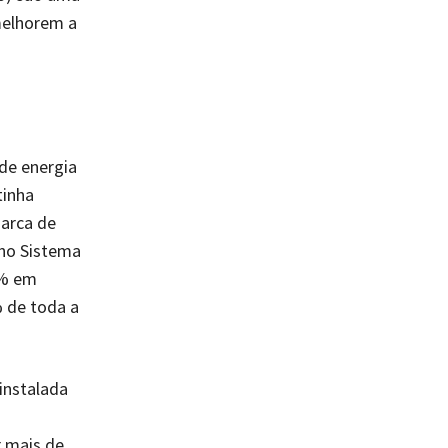
 melhorem a
 de energia
tinha
arca de
 no Sistema
6% em
% de toda a
instalada
r mais de