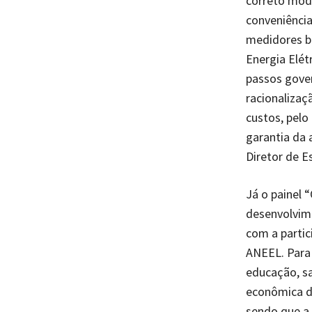
correto mode
conveniênci
medidores bi
Energia Elét
passos gover
racionalizaç
custos, pelo
garantia da 
Diretor de E
Já o painel 
desenvolvime
com a partic
ANEEL. Para 
educação, s
econômica do
sendo que a 