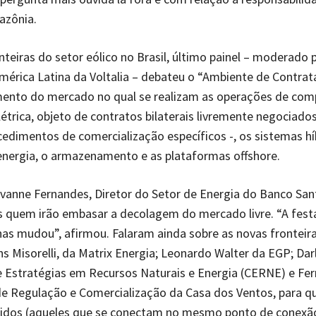
azônia.
nteiras do setor eólico no Brasil, último painel – moderado 
mérica Latina da Voltalia – debateu o “Ambiente de Contrat
mento do mercado no qual se realizam as operações de com
létrica, objeto de contratos bilaterais livremente negociad
cedimentos de comercialização específicos -, os sistemas hí
nergia, o armazenamento e as plataformas offshore.
anne Fernandes, Diretor do Setor de Energia do Banco San
s quem irão embasar a decolagem do mercado livre. “A fest
as mudou”, afirmou. Falaram ainda sobre as novas fronteir
ns Misorelli, da Matrix Energia; Leonardo Walter da EGP; Dar
e Estratégias em Recursos Naturais e Energia (CERNE) e Fe
de Regulação e Comercialização da Casa dos Ventos, para 
bridos (aqueles que se conectam no mesmo ponto de conexã