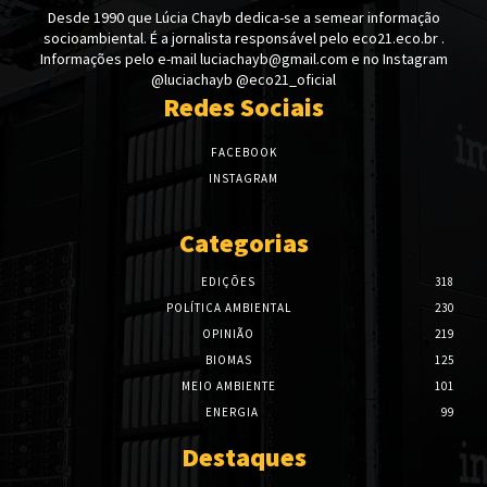
Desde 1990 que Lúcia Chayb dedica-se a semear informação
socioambiental. É a jornalista responsável pelo eco21.eco.br .
Informações pelo e-mail luciachayb@gmail.com e no Instagram
@luciachayb @eco21_oficial
Redes Sociais
FACEBOOK
INSTAGRAM
Categorias
EDIÇÕES
318
POLÍTICA AMBIENTAL
230
OPINIÃO
219
BIOMAS
125
MEIO AMBIENTE
101
ENERGIA
99
Destaques