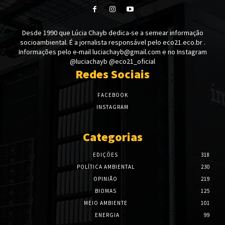
Desde 1990 que Lúcia Chayb dedica-se a semear informação
socioambiental. É a jornalista responsável pelo eco21.eco.br .
Informações pelo e-mail luciachayb@gmail.com e no Instagram
@luciachayb @eco21_oficial
Redes Sociais
FACEBOOK
INSTAGRAM
Categorias
EDIÇÕES
318
POLÍTICA AMBIENTAL
230
OPINIÃO
219
BIOMAS
125
MEIO AMBIENTE
101
ENERGIA
99