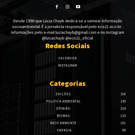
Desde 1990 que Lúcia Chayb dedica-se a semear informação
socioambiental. É a jornalista responsável pelo eco21.eco.br .
Informações pelo e-mail luciachayb@gmail.com e no Instagram
@luciachayb @eco21_oficial
Redes Sociais
FACEBOOK
INSTAGRAM
Categorias
EDIÇÕES
318
POLÍTICA AMBIENTAL
230
OPINIÃO
219
BIOMAS
125
MEIO AMBIENTE
101
ENERGIA
99