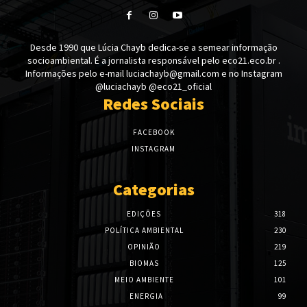
Desde 1990 que Lúcia Chayb dedica-se a semear informação
socioambiental. É a jornalista responsável pelo eco21.eco.br .
Informações pelo e-mail luciachayb@gmail.com e no Instagram
@luciachayb @eco21_oficial
Redes Sociais
FACEBOOK
INSTAGRAM
Categorias
EDIÇÕES
318
POLÍTICA AMBIENTAL
230
OPINIÃO
219
BIOMAS
125
MEIO AMBIENTE
101
ENERGIA
99