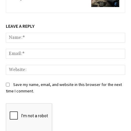
LEAVE A REPLY
Na
Ema
Web
Save my name, email, and website in this browser for the next
time I comment.