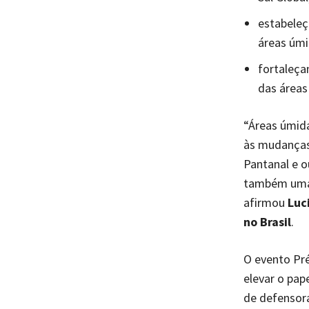
estabeleç
áreas úm
fortaleça
das áreas
“Áreas úmida
às mudanças
Pantanal e o
também uma 
afirmou
Luc
no Brasil
.
O evento Pr
elevar o pap
de defensor