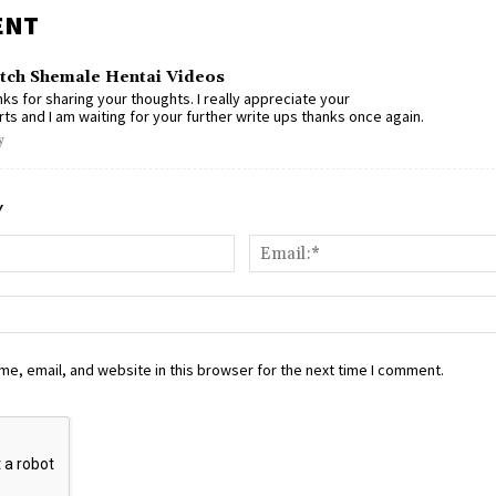
ENT
ch Shemale Hentai Videos
ks for sharing your thoughts. I really appreciate your
rts and I am waiting for your further write ups thanks once again.
y
Y
Name:*
e, email, and website in this browser for the next time I comment.