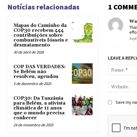
Notícias relacionadas
1 COMM
Wat
Mapas do Caminho da
Than
COP30 recebem 444
effo
contribuições sobre
Repl
combustíveis fósseis e
desmatamento
30 de abril de 2026
LEAVE A REPL
COP DAS VERDADES:
Se Belém não
resolveu, agendou
5 de dezembro de 2025
COP30: Da Tanzânia
Save my nam
para Belém, a ativista
climática de 11 anos
que o mundo precisa
conhecer
24 de novembro de 2025