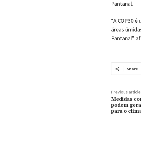
Pantanal.
“A COP30 é 
áreas úmidas
Pantanal” af
Share
Previous article
Medidas com
podem gerar
para o clim