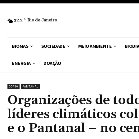
32.2
C
Rio de Janeiro
BIOMAS
SOCIEDADE
MEIO AMBIENTE
BIODI
ENERGIA
DOAÇÃO
COP30
PANTANAL
Organizações de to
líderes climáticos c
e o Pantanal – no c