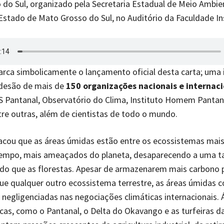
do Sul, organizado pela Secretaria Estadual de Meio Ambie
stado de Mato Grosso do Sul, no Auditório da Faculdade In
rca simbolicamente o lançamento oficial desta carta; uma i
adesão de mais de
150 organizações nacionais e internaci
S Pantanal, Observatório do Clima, Instituto Homem Pantane
tre outras, além de cientistas de todo o mundo.
acou que as áreas úmidas estão entre os ecossistemas mais 
mpo, mais ameaçados do planeta, desaparecendo a uma ta
do que as florestas. Apesar de armazenarem mais carbono 
ue qualquer outro ecossistema terrestre, as áreas úmidas 
egligenciadas nas negociações climáticas internacionais. 
cas, como o Pantanal, o Delta do Okavango e as turfeiras d