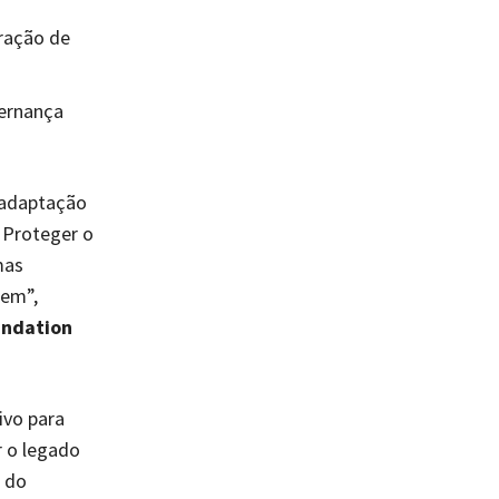
ração de
vernança
 adaptação
 Proteger o
mas
dem”,
undation
vo para
r o legado
 do