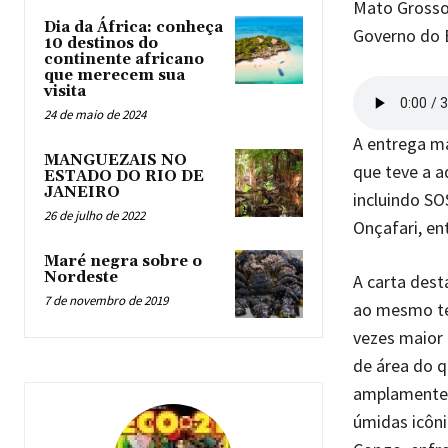
Mato Grosso 
Dia da África: conheça
Governo do E
10 destinos do
continente africano
que merecem sua
visita
24 de maio de 2024
A entrega ma
MANGUEZAIS NO
que teve a 
ESTADO DO RIO DE
JANEIRO
incluindo SO
26 de julho de 2022
Onçafari, en
Maré negra sobre o
Nordeste
A carta dest
7 de novembro de 2019
ao mesmo te
vezes maior 
de área do q
amplamente n
úmidas icôni