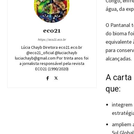
Congo, enfre
água, da exp
O Pantanal 
eco21
do bioma foi
https://eco21.eco.br
equivalente 
Lúcia Chayb Diretora eco21.eco.br
para conserv
@eco21_oficial @luciachayb
alcançadas.
luciachayb@gmail.com Por trinta anos foi
a jornalista responsável pela revista
ECO21 (1990/2020)
A carta
que:
integrem 
estratégi
ampliem a
Sul Global