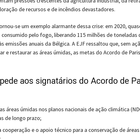
ntam pressões crescentes da agricultura industrial, da reti
loração de recursos e de incêndios devastadores.
tornou-se um exemplo alarmante dessa crise: em 2020, quas
 consumido pelo fogo, liberando 115 milhões de toneladas 
às emissões anuais da Bélgica. A EJF ressaltou que, sem aç
ar e restaurar as áreas úmidas, as metas do Acordo de Pari
 pede aos signatários do Acordo de Pa
as áreas úmidas nos planos nacionais de ação climática (N
as de longo prazo;
 cooperação e o apoio técnico para a conservação de área
;