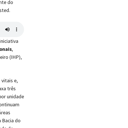
nte do
sted.
niciativa
onais
,
iro (IHP),
vitais e,
xa três
por unidade
continuam
Áreas
a Bacia do