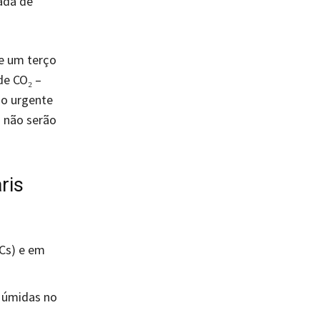
rada de
e um terço
de CO₂ –
ão urgente
s não serão
ris
DCs) e em
s úmidas no