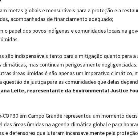
am metas globais e mensuráveis para a proteção e a restau
idas, acompanhadas de financiamento adequado;
m o papel dos povos indígenas e comunidades locais na go
 úmidas.
s são indispensáveis tanto para a mitigação quanto para a
 climáticas, mas continuam perigosamente negligenciadas.
utras áreas úmidas é não apenas um imperativo climático, 
questão de justiça para as comunidades que delas depen
iana Leite, representante da Environmental Justice Fo
é-COP30 em Campo Grande representou um momento decisi
el das áreas úmidas na agenda climática global e para honra
as e defensores que lutaram incansavelmente pela proteção