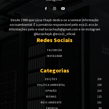
Desde 1990 que Lúcia Chayb dedica-se a semear informação
socioambiental. É a jornalista responsável pelo eco21.eco.br .
Informações pelo e-mail luciachayb@gmail.com e no Instagram
@luciachayb @eco21_oficial
Redes Sociais
FACEBOOK
INSTAGRAM
Categorias
EDIÇÕES
318
POLÍTICA AMBIENTAL
230
OPINIÃO
219
BIOMAS
125
MEIO AMBIENTE
101
ENERGIA
99