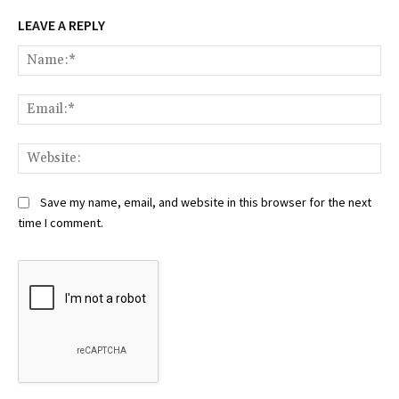
LEAVE A REPLY
Na
Ema
Web
Save my name, email, and website in this browser for the next
time I comment.