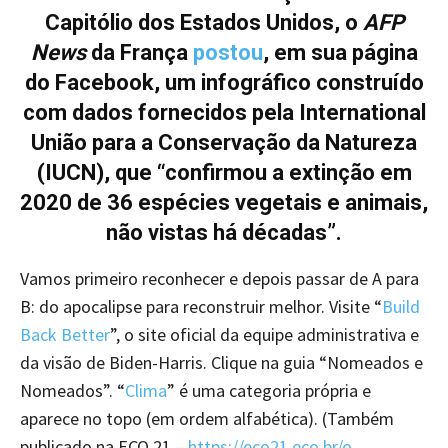
Capitólio dos Estados Unidos, o
AFP
News
da França
postou
, em sua página
do Facebook, um infográfico construído
com dados fornecidos pela International
União para a Conservação da Natureza
(IUCN), que “confirmou a extinção em
2020 de 36 espécies vegetais e animais,
não vistas há décadas”.
Vamos primeiro reconhecer e depois passar de A para
B: do apocalipse para reconstruir melhor. Visite “
Build
Back Better
”, o site oficial da equipe administrativa e
da visão de Biden-Harris. Clique na guia “Nomeados e
Nomeados”. “
Clima
” é uma categoria própria e
aparece no topo (em ordem alfabética). (Também
publicado na ECO 21 –
https://eco21.eco.br/o-