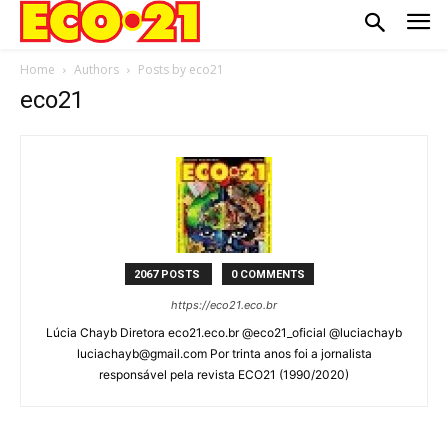
Home
Authors
Posts by eco21
eco21
2067 POSTS
0 COMMENTS
https://eco21.eco.br
Lúcia Chayb Diretora eco21.eco.br @eco21_oficial @luciachayb
luciachayb@gmail.com Por trinta anos foi a jornalista
responsável pela revista ECO21 (1990/2020)