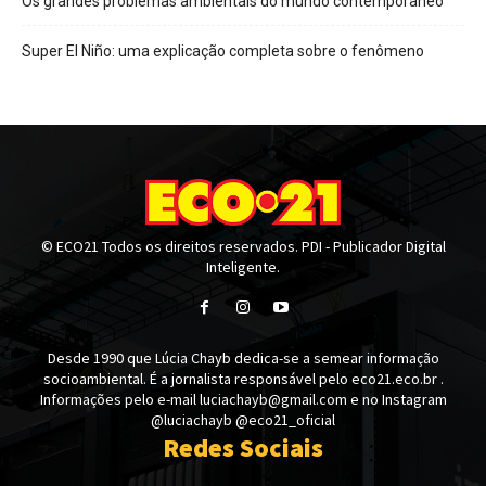
Os grandes problemas ambientais do mundo contemporâneo
Super El Niño: uma explicação completa sobre o fenômeno
© ECO21 Todos os direitos reservados. PDI - Publicador Digital
Inteligente.
Desde 1990 que Lúcia Chayb dedica-se a semear informação
socioambiental. É a jornalista responsável pelo eco21.eco.br .
Informações pelo e-mail luciachayb@gmail.com e no Instagram
@luciachayb @eco21_oficial
Redes Sociais