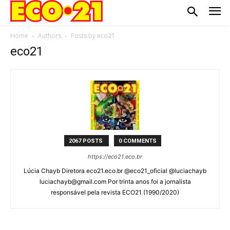
Home
Authors
Posts by eco21
eco21
2067 POSTS
0 COMMENTS
https://eco21.eco.br
Lúcia Chayb Diretora eco21.eco.br @eco21_oficial @luciachayb
luciachayb@gmail.com Por trinta anos foi a jornalista
responsável pela revista ECO21 (1990/2020)