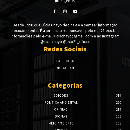
Inteligente.
Desde 1990 que Lúcia Chayb dedica-se a semear informação
socioambiental. É a jornalista responsável pelo eco21.eco.br .
Informações pelo e-mail luciachayb@gmail.com e no Instagram
@luciachayb @eco21_oficial
Redes Sociais
FACEBOOK
INSTAGRAM
Categorias
EDIÇÕES
318
POLÍTICA AMBIENTAL
230
OPINIÃO
219
BIOMAS
125
MEIO AMBIENTE
101