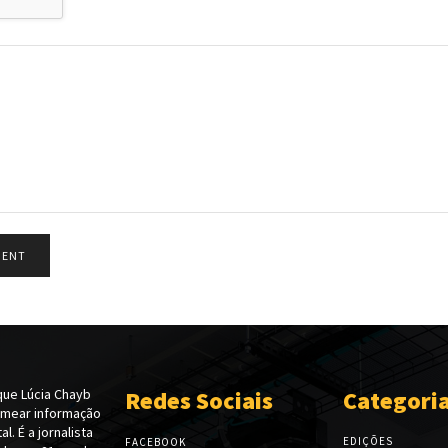
ue Lúcia Chayb
Redes Sociais
Categori
emear informação
l. É a jornalista
EDIÇÕES
FACEBOOK