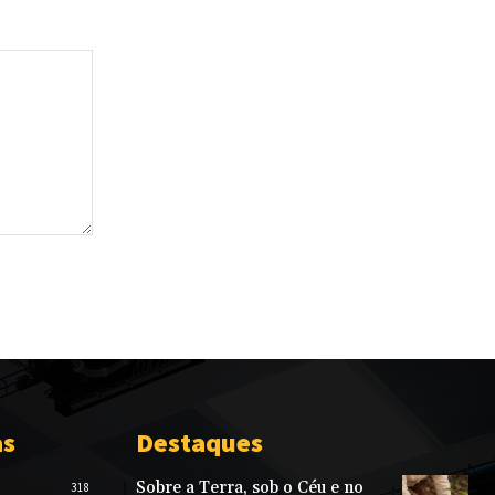
as
Destaques
Sobre a Terra, sob o Céu e no
318