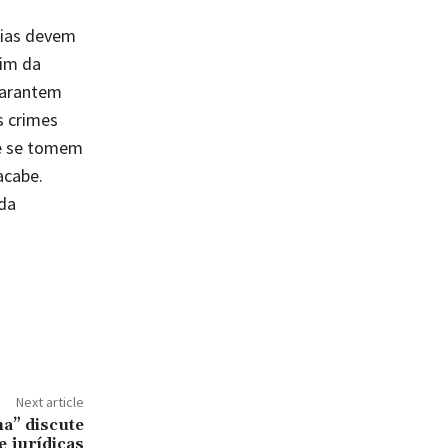
ílias devem
fim da
garantem
s crimes
ue se tomem
acabe.
da
Next article
ma” discute
e jurídicas