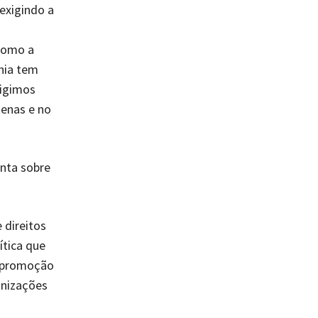
exigindo a
como a
nia tem
xigimos
genas e no
enta sobre
 direitos
tica que
e promoção
anizações