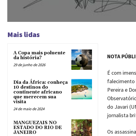
Mais lidas
A Copa mais poluente
NOTA PÚBL
da história?
29 de junho de 2026
É com imenso
falecimento 
Dia da África: conheça
10 destinos do
Pereira e Do
continente africano
que merecem sua
Observatório
visita
do Javari (U
24 de maio de 2024
jornalista br
MANGUEZAIS NO
ESTADO DO RIO DE
Os assassina
JANEIRO