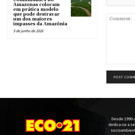
Amazonas colocam
em prática modelo
que pode destravar
um dos maiores
impasses da Amazônia
5 de junho de 2026
Comment:
Desde 1990 q
dedica-se a s
socioambienta