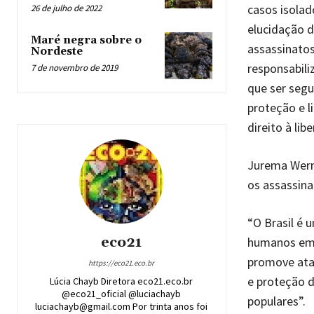
casos isolad
26 de julho de 2022
elucidação d
Maré negra sobre o
assassinato
Nordeste
responsabili
7 de novembro de 2019
que ser segu
proteção e l
direito à li
Jurema Werne
os assassin
“O Brasil é 
eco21
humanos em 
promove ataq
https://eco21.eco.br
e proteção d
Lúcia Chayb Diretora eco21.eco.br
@eco21_oficial @luciachayb
populares”.
luciachayb@gmail.com Por trinta anos foi