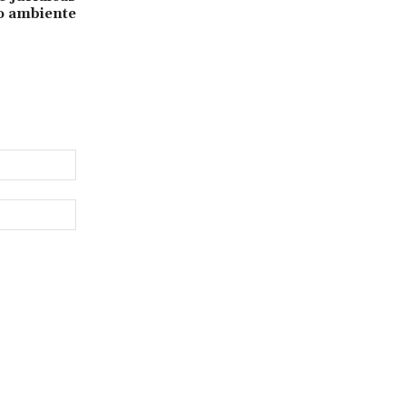
o ambiente
Email:*
Website: