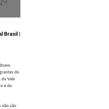
l Brasil
|
e
 Bruno
egrantes do
 do Vale
ro e do
s não são