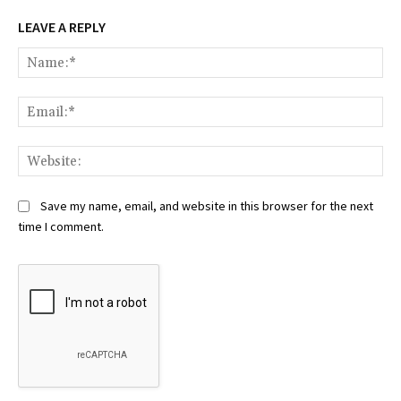
LEAVE A REPLY
Na
Ema
Web
Save my name, email, and website in this browser for the next
time I comment.