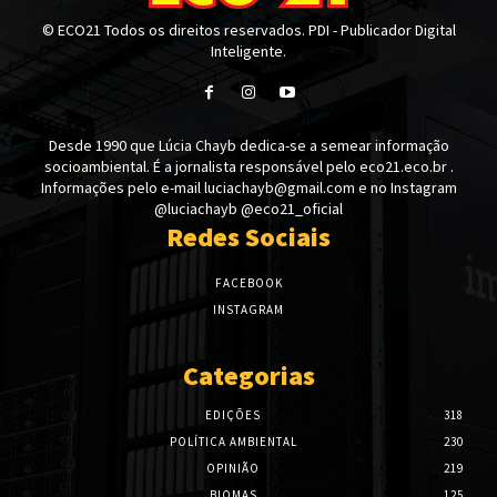
© ECO21 Todos os direitos reservados. PDI - Publicador Digital
Inteligente.
Desde 1990 que Lúcia Chayb dedica-se a semear informação
socioambiental. É a jornalista responsável pelo eco21.eco.br .
Informações pelo e-mail luciachayb@gmail.com e no Instagram
@luciachayb @eco21_oficial
Redes Sociais
FACEBOOK
INSTAGRAM
Categorias
EDIÇÕES
318
POLÍTICA AMBIENTAL
230
OPINIÃO
219
BIOMAS
125