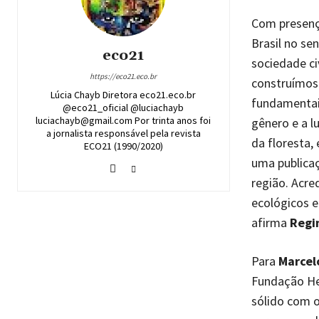
Com presenç
Brasil no se
eco21
sociedade ci
https://eco21.eco.br
construímos 
Lúcia Chayb Diretora eco21.eco.br
fundamentais
@eco21_oficial @luciachayb
luciachayb@gmail.com Por trinta anos foi
gênero e a l
a jornalista responsável pela revista
da floresta,
ECO21 (1990/2020)
uma publicaç
região. Acre
ecológicos e
afirma
Regi
Para
Marcel
Fundação He
sólido com o