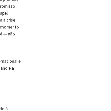
promisso
apel
a a crise
. O momento
pé — não
rnacional e
mano e a
do à