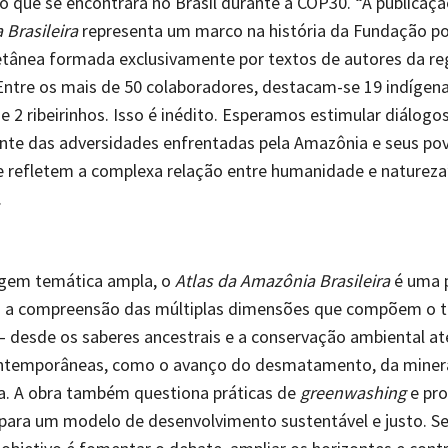
 que se encontrará no Brasil durante a COP30. “A publicaç
Brasileira
representa um marco na história da Fundação po
etânea formada exclusivamente por textos de autores da re
ntre os mais de 50 colaboradores, destacam-se 19 indígena
e 2 ribeirinhos. Isso é inédito. Esperamos estimular diálogos
ante das adversidades enfrentadas pela Amazônia e seus po
e refletem a complexa relação entre humanidade e natureza
.
gem temática ampla, o
Atlas da Amazônia Brasileira
é uma 
a a compreensão das múltiplas dimensões que compõem o te
desde os saberes ancestrais e a conservação ambiental at
temporâneas, como o avanço do desmatamento, da minera
ia. A obra também questiona práticas de
greenwashing
e pr
 para um modelo de desenvolvimento sustentável e justo. S