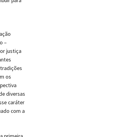
ibuir para
cação
o –
or justiça
antes
ntradições
am os
spectiva
de diversas
sse caráter
uado com a
a primeira