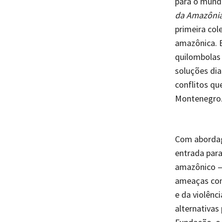
para o mundo
da Amazônia 
primeira col
amazônica. E
quilombolas 
soluções di
conflitos qu
Montenegro
Com aborda
entrada par
amazônico — 
ameaças con
e da violênc
alternativas