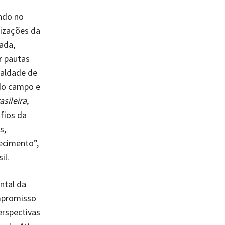
ndo no
nizações da
ada,
r pautas
ualdade de
 do campo e
sileira
,
fios da
s,
ecimento”,
il.
ntal da
mpromisso
erspectivas