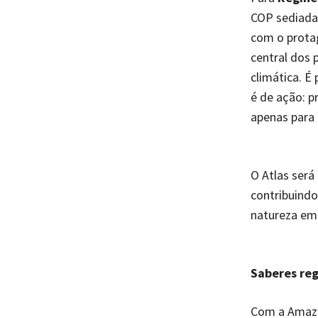
COP sediada
com o prota
central dos 
climática. É
é de ação: p
apenas para 
O Atlas será
contribuindo
natureza em 
Saberes re
Com a Amazô