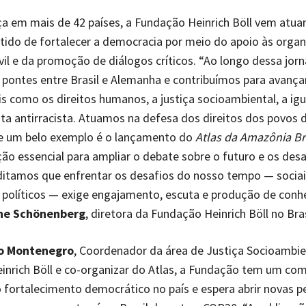
a em mais de 42 países, a Fundação Heinrich Böll vem atua
ntido de fortalecer a democracia por meio do apoio às orga
vil e da promoção de diálogos críticos. “Ao longo dessa jorn
pontes entre Brasil e Alemanha e contribuímos para avança
 como os direitos humanos, a justiça socioambiental, a ig
uta antirracista. Atuamos na defesa dos direitos dos povos
 e um belo exemplo é o lançamento do
Atlas da Amazônia Bra
ão essencial para ampliar o debate sobre o futuro e os desa
ditamos que enfrentar os desafios do nosso tempo — sociai
 políticos — exige engajamento, escuta e produção de conh
ne Schönenberg
, diretora da Fundação Heinrich Böll no Bras
o Montenegro
, Coordenador da área de Justiça Socioambie
inrich Böll e co-organizar do Atlas, a Fundação tem um co
 fortalecimento democrático no país e espera abrir novas p