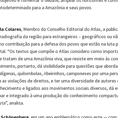
objetivo é fomentar o debate, ampliar os horizontes e contr
utodeterminado para a Amazônia e seus povos.
la Colares
, Membro do Conselho Editorial do Atlas, a publi
adiografia da região para estrangeiros – geográficos ou nã
o contribuição para a defesa dos povos que estão na luta p
tal. “Os textos que compõe o Atlas considero como import
e tratam de uma Amazônia viva, que resiste em meio às co
imento, portanto, dá visibilidade para questões que abord
indígenas, quilombolas, ribeirinhos, camponeses por uma per
 as violações de direitos, e ter uma diversidade de autores 
hecimento e ligados aos movimentos sociais diversos, dá e
linar e integrado à uma produção do conhecimento compact
ta”, analisa.
 Schönenberg
, em um ano emblemático como este — com 