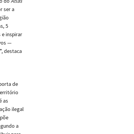
ão do
Atlas
r ser a
gião
s, 5
 e inspirar
vos —
”, destaca
porta de
rritório
é as
ção ilegal
opõe
egundo a