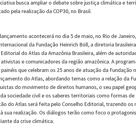
iciativa busca ampliar o debate sobre justiça climática e terr
do pela realização da COP30, no Brasil.
lançamento acontecerá no dia 5 de maio, no Rio de Janeiro,
internacional da Fundação Heinrich Böll, a diretoria brasilei
Editorial do Atlas da Amazônia Brasileira, além de autorida
 ativistas e comunicadores da região amazônica. A progra
painéis que celebram os 25 anos de atuação da Fundação no
nçamento do Atlas, abordando temas como a relação da F
istas do movimento de direitos humanos, o seu papel geop
 da sociedade civil e os saberes territoriais como formas de 
ão do Atlas será feita pelo Conselho Editorial, trazendo os
à sua realização. Os diálogos terão como foco o protagon
ante da crise climática.