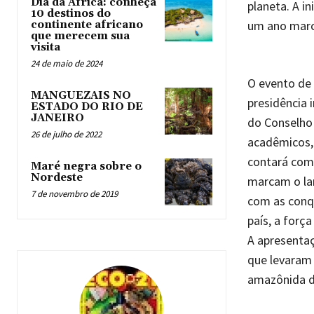
Dia da África: conheça
planeta. A in
10 destinos do
um ano marca
continente africano
que merecem sua
visita
24 de maio de 2024
O evento de 
MANGUEZAIS NO
presidência 
ESTADO DO RIO DE
JANEIRO
do Conselho 
26 de julho de 2022
acadêmicos,
contará com 
Maré negra sobre o
Nordeste
marcam o la
7 de novembro de 2019
com as conqu
país, a força
A apresentaç
que levaram 
amazônida di