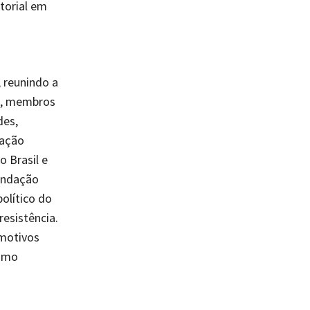
itorial em
 reunindo a
ra, membros
des,
mação
 Brasil e
undação
olítico do
resistência.
 motivos
ismo