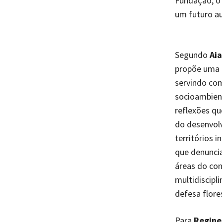
Fundação, o 
um futuro a
Segundo
Aia
propõe uma r
servindo com
socioambien
reflexões qu
do desenvolv
territórios 
que denuncia
áreas do con
multidiscip
defesa flores
Para
Regine