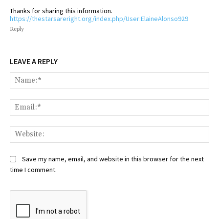
Thanks for sharing this information.
https://thestarsareright.org/index.php/User:ElaineAlonso929
Reply
LEAVE A REPLY
Na
Ema
Web
Save my name, email, and website in this browser for the next
time I comment.