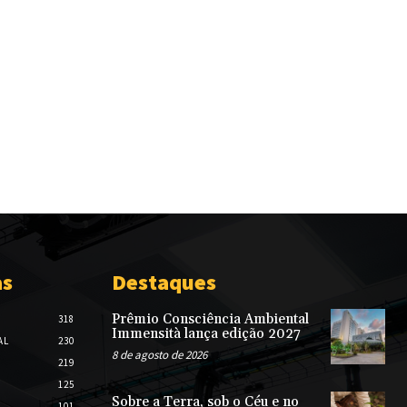
as
Destaques
Prêmio Consciência Ambiental
318
Immensità lança edição 2027
AL
230
8 de agosto de 2026
219
125
Sobre a Terra, sob o Céu e no
101