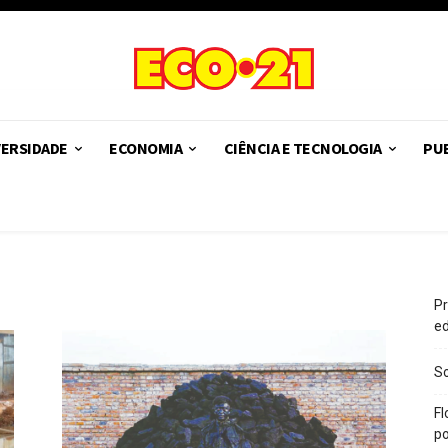
VERSIDADE
ECONOMIA
CIÊNCIA E TECNOLOGIA
PUB
Pr
e
So
Fl
po