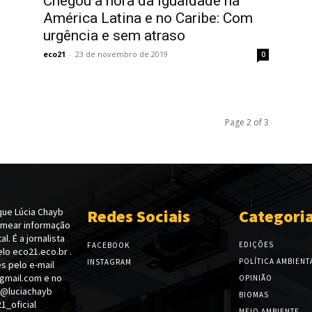
Chegou a hora da igualdade na
América Latina e no Caribe: Com
urgência e sem atraso
eco21
-
23 de novembro de 2019
0
Page 2 of 3
ue Lúcia Chayb
Redes Sociais
Categori
emear informação
l. É a jornalista
EDIÇÕES
FACEBOOK
lo eco21.eco.br .
POLÍTICA AMBIENT
INSTAGRAM
s pelo e-mail
gmail.com e no
OPINIÃO
 @luciachayb
BIOMAS
_oficial
MEIO AMBIENTE