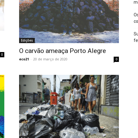
m
O
c
Su
f
Edições
O carvão ameaça Porto Alegre
0
eco21
-
20 de março de 2020
0