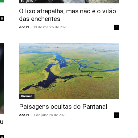
Edições
O lixo atrapalha, mas não é o vilão
das enchentes
0
eco21
-
19 de março de 2020
0
Biomas
Paisagens ocultas do Pantanal
eco21
-
3 de janeiro de 2020
0
eu
0