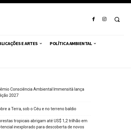
LICAÇÕES E ARTES
POLÍTICA AMBIENTAL
êmio Consciência Ambiental Immensità lança
dição 2027
bre a Terra, sob o Céu e no terreno baldio
orestas tropicais abrigam até US$ 1,2 trilhão em
tencial inexplorado para descoberta de novos