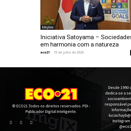
Edições
Iniciativa Satoyama – Sociedade
em harmonia com a natureza
eco21
-
19 de julho de 2020
Desde 1990 q
dedica-se a s
socioambienta
responsável pe
© ECO21 Todos os direitos reservados. PDI -
Informaçõe
Publicador Digital Inteligente.
luciachayb@
Instagram
@eco21