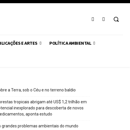
LICAÇÕES E ARTES
POLÍTICA AMBIENTAL
bre a Terra, sob o Céu e no terreno baldio
orestas tropicais abrigam até US$ 1,2 trilhão em
tencial inexplorado para descoberta de novos
edicamentos, aponta estudo
s grandes problemas ambientais do mundo