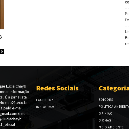
c
Su
f
Un
s
Bi
re
0
ue Lúcia Chayb
Redes Sociais
Categori
emear informação
l. É a jornalista
EDIÇÕES
FACEBOOK
lo eco21.eco.br .
POLÍTICA AMBIENT
INSTAGRAM
s pelo e-mail
gmail.com e no
OPINIÃO
 @luciachayb
BIOMAS
_oficial
MEIO AMBIENTE