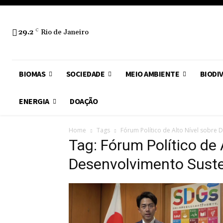
29.2
C
Rio de Janeiro
BIOMAS
SOCIEDADE
MEIO AMBIENTE
BIODI
ENERGIA
DOAÇÃO
Home
Tags
Fórum Político de Alto Nível sobre 
Tag: Fórum Político de 
Desenvolvimento Suste