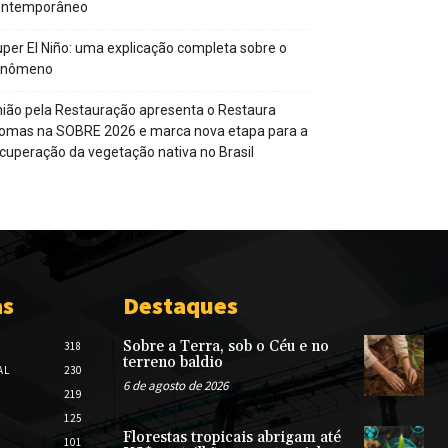
ontemporâneo
per El Niño: uma explicação completa sobre o
enômeno
ião pela Restauração apresenta o Restaura
omas na SOBRE 2026 e marca nova etapa para a
cuperação da vegetação nativa no Brasil
as
Destaques
Sobre a Terra, sob o Céu e no
318
terreno baldio
AL
230
6 de agosto de 2026
219
125
Florestas tropicais abrigam até
101