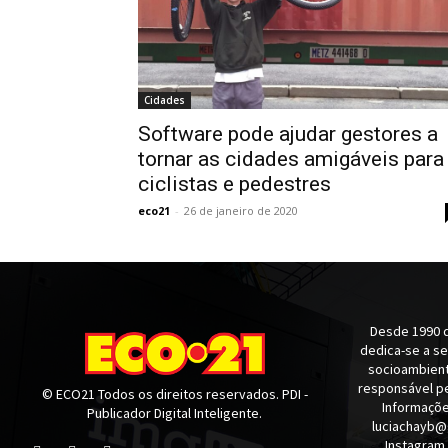
Cidades
Software pode ajudar gestores a
tornar as cidades amigáveis para
ciclistas e pedestres
eco21
-
26 de janeiro de 2020
Desde 1990 q
dedica-se a s
socioambienta
responsável pe
© ECO21 Todos os direitos reservados. PDI -
Informaçõe
Publicador Digital Inteligente.
luciachayb@
Instagram