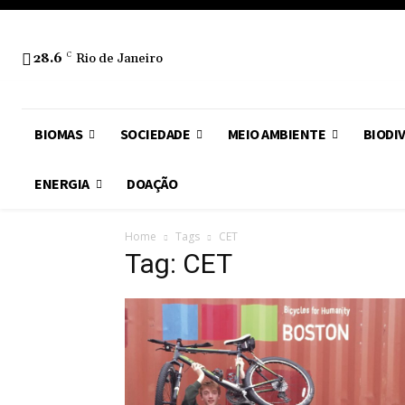
28.6
C
Rio de Janeiro
BIOMAS
SOCIEDADE
MEIO AMBIENTE
BIODI
ENERGIA
DOAÇÃO
Home
Tags
CET
Tag: CET