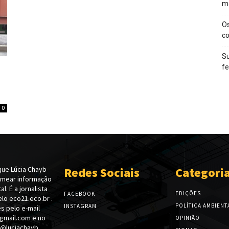
m
O
c
Su
f
0
ue Lúcia Chayb
Redes Sociais
Categori
emear informação
l. É a jornalista
EDIÇÕES
FACEBOOK
lo eco21.eco.br .
POLÍTICA AMBIENT
INSTAGRAM
s pelo e-mail
gmail.com e no
OPINIÃO
 @luciachayb