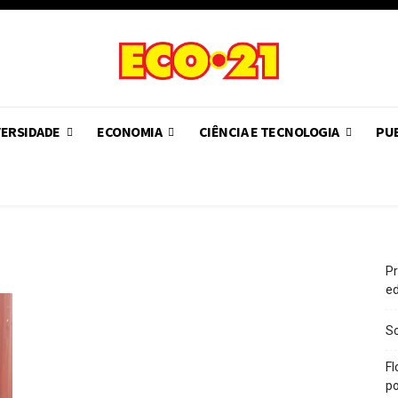
VERSIDADE
ECONOMIA
CIÊNCIA E TECNOLOGIA
PUB
Pr
e
So
Fl
po