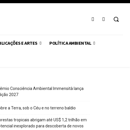
LICAÇÕES E ARTES
POLÍTICA AMBIENTAL
êmio Consciência Ambiental Immensità lança
dição 2027
bre a Terra, sob o Céu e no terreno baldio
orestas tropicais abrigam até US$ 1,2 trilhão em
tencial inexplorado para descoberta de novos