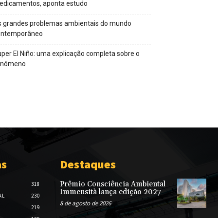
edicamentos, aponta estudo
s grandes problemas ambientais do mundo
ontemporâneo
per El Niño: uma explicação completa sobre o
enômeno
as
Destaques
Prêmio Consciência Ambiental
318
Immensità lança edição 2027
AL
230
8 de agosto de 2026
219