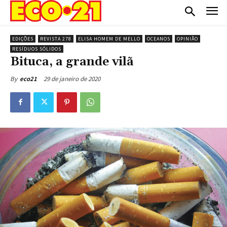
EDIÇÕES
REVISTA 278
ELISA HOMEM DE MELLO
OCEANOS
OPINIÃO
RESÍDUOS SÓLIDOS
Bituca, a grande vilã
29 de janeiro de 2020
By
eco21