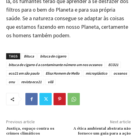
lá, os fumantes terão que aprender a se desfazer dos
filtros para o bem do Planeta e para sua própria
saúde. Se a natureza consegue se adaptar às coisas
que estamos fazendo em nosso Planeta, certamente
os homens também podem.
TAGS
Bituca
bituca de cigarro
bituca de cigarro é a contaminante número um nos oceanos
ECO21
eco21 em são paulo
Elisa Homem de Mello
microplástico
oceanos
onu
revista eco21
vilã
Previous article
Next article
Justiça, espaço contra os
A ética ambiental abstrata não
crimes climáticos
fornece um guia para a ação