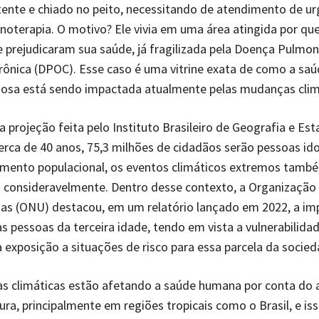
tente e chiado no peito, necessitando de atendimento de ur
noterapia. O motivo? Ele vivia em uma área atingida por q
e prejudicaram sua saúde, já fragilizada pela Doença Pulmon
rônica (DPOC). Esse caso é uma vitrine exata de como a saú
dosa está sendo impactada atualmente pelas mudanças clim
projeção feita pelo Instituto Brasileiro de Geografia e Esta
erca de 40 anos, 75,3 milhões de cidadãos serão pessoas id
cimento populacional, os eventos climáticos extremos tam
consideravelmente. Dentro desse contexto, a Organização
as (ONU) destacou, em um relatório lançado em 2022, a im
s pessoas da terceira idade, tendo em vista a vulnerabilida
a exposição a situações de risco para essa parcela da socied
s climáticas estão afetando a saúde humana por conta do
ra, principalmente em regiões tropicais como o Brasil, e is