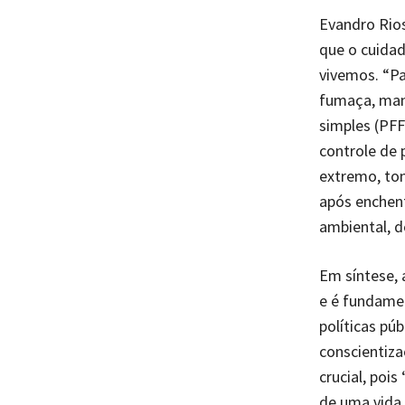
Evandro Rios
que o cuidad
vivemos. “Pa
fumaça, man
simples (PFF
controle de 
extremo, ton
após enchent
ambiental, d
Em síntese, 
e é fundame
políticas pú
conscientiza
crucial, poi
de uma vida 