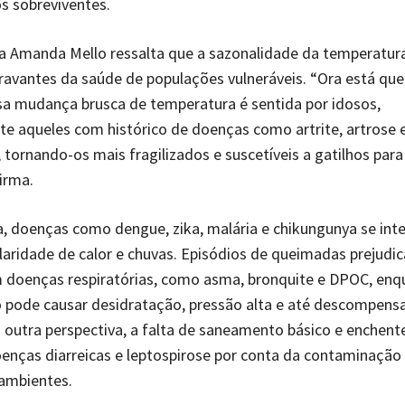
s sobreviventes.
ta Amanda Mello ressalta que a sazonalidade da temperatur
gravantes da saúde de populações vulneráveis. “Ora está que
ssa mudança brusca de temperatura é sentida por idosos,
te aqueles com histórico de doenças como artrite, artrose 
tornando-os mais fragilizados e suscetíveis a gatilhos para
irma.
 doenças como dengue, zika, malária e chikungunya se int
laridade de calor e chuvas. Episódios de queimadas prejudi
 doenças respiratórias, como asma, bronquite e DPOC, enq
o pode causar desidratação, pressão alta e até descompens
 outra perspectiva, a falta de saneamento básico e enchent
enças diarreicas e leptospirose por conta da contaminação
 ambientes.