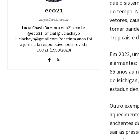
que o sistem
eco21
do tempo. No
vetores, cau
https://eco21.eco.br
Lúcia Chayb Diretora eco21.eco.br
tornar pand
@eco21_oficial @luciachayb
Tropicais e 
luciachayb@gmail.com Por trinta anos foi
a jornalista responsável pela revista
ECO21 (1990/2020)
Em 2023, uma
alarmantes: 
65 anos aum
de Michigan,
estadunidens
Outro exemp
aquecimento 
enchentes do
sair às pres