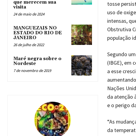
que merecem sua
tosse persis
visita
uso de oxige
24 de maio de 2024
intensas, qu
MANGUEZAIS NO
Obstrutiva C
ESTADO DO RIO DE
população i
JANEIRO
26 de julho de 2022
Segundo uma 
Maré negra sobre o
(IBGE), em c
Nordeste
a esse cres
7 de novembro de 2019
aumentando 
Nações Unid
da atenção à
e o perigo d
“As mudança
da temperatu