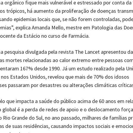
a orgânico fique mais vulnerável e estressado por conta da
s trópicos, há aumento da proliferação de doenças transm
sando epidemias locais que, se não forem controladas, pod
emias”, explica Amanda Mello, mestre em Patologia das Do
docente da Estácio no curso de Farmácia.
 pesquisa divulgada pela revista The Lancet apresentou d
as mortes relacionadas ao calor extremo entre pessoas co
entaram 167% desde 1990. Já um estudo realizado pela Un
 nos Estados Unidos, revelou que mais de 70% dos idosos
es passaram por desastres ou alterações climáticas crítica
lo que impacta a saúde do público acima de 60 anos em rel
global é a perda de redes de apoio e o deslocamento forç
 Rio Grande do Sul, no ano passado, milhares de famílias p
sas de suas residências, causando impactos sociais e emocio