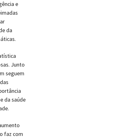
gência e
ueimadas
ar
de da
áticas.
tística
osas. Junto
bém seguem
 das
portância
de da saúde
ade.
 aumento
so faz com