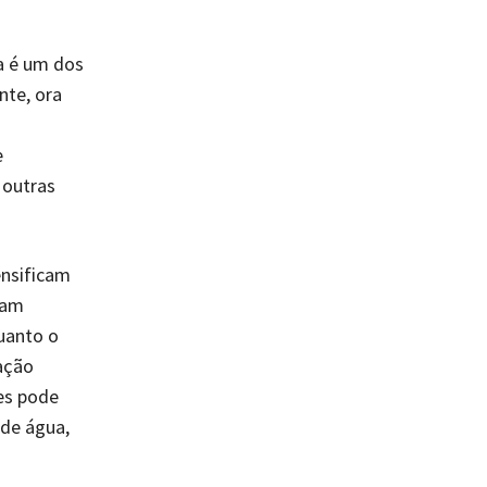
a é um dos
nte, ora
e
 outras
ensificam
cam
uanto o
ação
es pode
 de água,