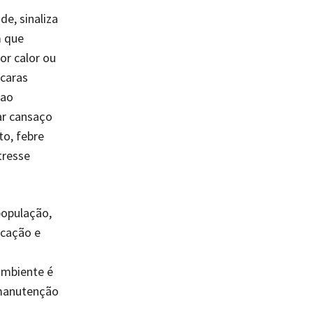
e, sinaliza
m que
or calor ou
caras
 ao
ar cansaço
to, febre
tresse
população,
ucação e
ambiente é
 manutenção