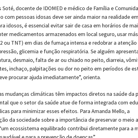
 Soté, docente de IDOMED e médico de Família e Comunidad
o com pessoas idosas deve ser ainda maior na realidade e
ra idosos, é essencial evitar sair de casa em horários de mai
ter medicamentos armazenados em local seguro, usar más
2 ou TNT) em dias de fumaça intensa e redobrar a atenção
pressão, glicemia e função respiratória. Se alguém apresent
tura, desmaio, falta de ar ou chiado no peito, diarreia, vômi
es, inchaço, palpitações ou dor no peito em períodos de es
eve procurar ajuda imediatamente”, orienta.
as mudanças climáticas têm impactos diretos na saúde da 
ntal que o setor da saúde atue de forma integrada com ed
blicas para minimizar esses efeitos. Para Amanda Mello, a
ção da sociedade sobre a importância de preservar o meio 
s “um ecossistema equilibrado contribui diretamente para a
saudável e para a prevenção de doenças”.