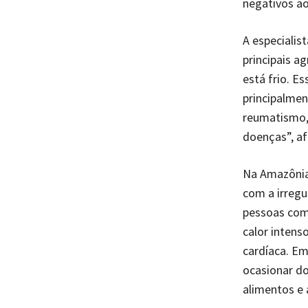
negativos ao
A especialis
principais a
está frio. E
principalmen
reumatismo, 
doenças”, af
Na Amazônia,
com a irregu
pessoas com
calor intens
cardíaca. Em
ocasionar do
alimentos e