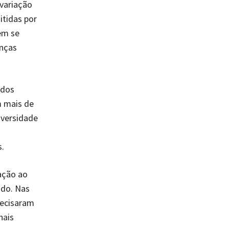
 variação
itidas por
em se
enças
ados
m mais de
iversidade
s.
ação ao
ado. Nas
recisaram
nais