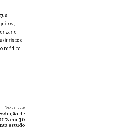
água
quitos,
orizar o
zir riscos
 o médico
Next article
rodução de
200% em 30
nta estudo