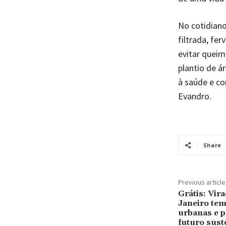
No cotidian
filtrada, fe
evitar queim
plantio de á
à saúde e co
Evandro.
Share
Previous article
Grátis: Vir
Janeiro tem
urbanas e p
futuro sus