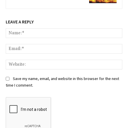
LEAVE A REPLY
Na
Ema
Web
Save my name, email, and website in this browser for the next
time I comment.