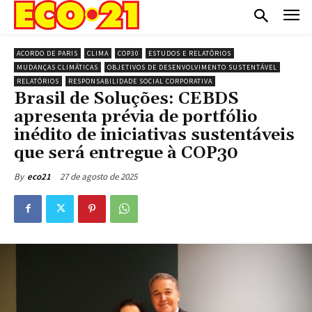
ACORDO DE PARIS
CLIMA
COP30
ESTUDOS E RELATÓRIOS
MUDANÇAS CLIMÁTICAS
OBJETIVOS DE DESENVOLVIMENTO SUSTENTÁVEL
RELATÓRIOS
RESPONSABILIDADE SOCIAL CORPORATIVA
Brasil de Soluções: CEBDS
apresenta prévia de portfólio
inédito de iniciativas sustentáveis
que será entregue à COP30
27 de agosto de 2025
By
eco21