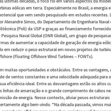
as últimas décadas, o foco foi em vários aspectos da mode
urbinas eólicas em terra. Especialmente no Brasil, a energia 
otencial que vem sendo pesquisado em estudos recentes. 
sor Alexandre Simos, do Departamento de Engenharia Naval 
litécnica (Poli) da USP e graças ao financiamento fornecido
e Pesquisa Naval Global (ONR Global), um grupo de pesquisa
mas de aumentar a capacidade de geração de energia eólic
o em reduzir o peso estrutural em novos projetos de turbina
ffshore (Floating Offshore Wind Turbines – FOWTs).
 muitas oportunidades e obstáculos. Entre as vantagens, 
ade de ventos constantes e uma velocidade adequada para o
sua eficiência ideal. Entre as desvantagens estão os altos c
as linhas de amarração e o grande comprimento de cabos ne
missão de energia. Nesse contexto, aliviar pesos estruturais
 certamente algo bem-vindo. “Na década passada, vimos mu