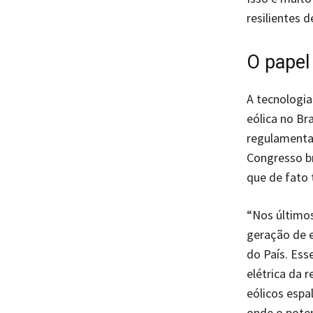
resilientes 
O papel 
A tecnologi
eólica no Br
regulamentaç
Congresso br
que de fato 
“Nos últimos
geração de e
do País. Ess
elétrica da 
eólicos espa
onde o poten