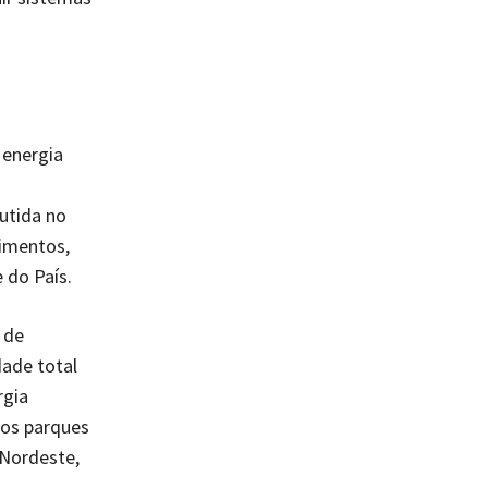
 energia
cutida no
vimentos,
 do País.
 de
dade total
rgia
tos parques
 Nordeste,