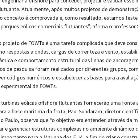
engenharia offshore para conceber, projetar e validar esse 
lutuante. Atualmente, após muitos projetos de demonstraç
 do conceito é comprovada e, como resultado, estamos tes
 parques eólicos comerciais flutuantes”, afirma o professor
o projeto de FOWTs é uma tarefa complicada que deve cons
mo respostas a ondas, cargas de correnteza e vento, estabil
nâmica e comportamento estrutural das linhas de ancoragem
tos de pesquisa foram realizados por diferentes grupos, com
er códigos numéricos e estabelecer as bases para a avaliaç
 experimental de FOWTs.
turbinas eólicas offshore flutuantes fornecerão uma fonte a
ara a base marítima da frota, Paul Sundaram, diretor cientí
o Paulo, observa que “o objetivo era entender, através da
r e gerenciar estruturas complexas no ambiente dinâmico 
 importante para a Marinha dos EUA, a fim de criar e constr