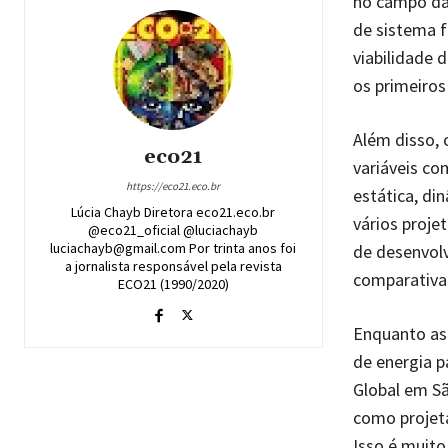
no campo da 
de sistema f
viabilidade
os primeiros
Além disso, 
eco21
variáveis co
https://eco21.eco.br
estática, di
Lúcia Chayb Diretora eco21.eco.br
vários proje
@eco21_oficial @luciachayb
luciachayb@gmail.com Por trinta anos foi
de desenvolv
a jornalista responsável pela revista
comparativa
ECO21 (1990/2020)
Enquanto as 
de energia p
Global em Sã
como projeta
Isso é muito