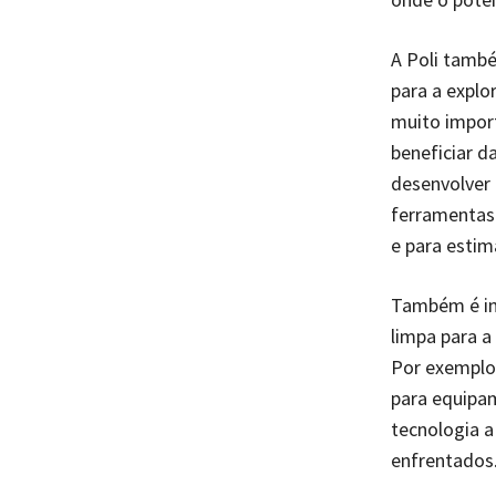
A Poli tamb
para a explo
muito import
beneficiar d
desenvolver 
ferramentas 
e para estim
Também é imp
limpa para a
Por exemplo,
para equipam
tecnologia a
enfrentados