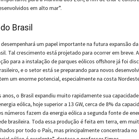
desenvolvidos em alto mar”.
do Brasil
a desempenhará um papel importante na futura expansão da
asil. Tal crescimento está projetado para ocorrer em breve. A
ão para a instalação de parques eólicos offshore já foi dis
asileiro, e o setor está se preparando para novos desenvol
tem um enorme potencial, especialmente na costa Nordeste
 anos, o Brasil expandiu muito rapidamente sua capacidade
nergia eólica, hoje superior a 13 GW, cerca de 8% da capaci
es números fazem da energia eólica a segunda fonte de ene
rede brasileira. Toda essa produção é feita em terra, em mui
lhados por todo o País, mas principalmente concentrada no
cial eólico é excelente”, destaca o professor Simos.