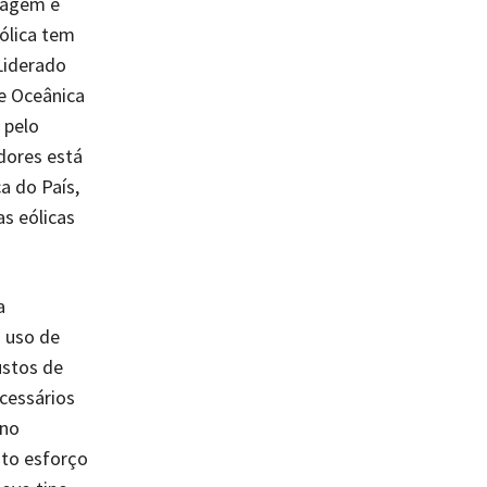
lagem e
eólica tem
Liderado
e Oceânica
 pelo
dores está
a do País,
s eólicas
a
 uso de
ustos de
cessários
 no
ito esforço