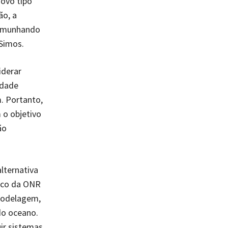
novo tipo
ão, a
temunhando
 Simos.
iderar
idade
. Portanto,
 o objetivo
ão
lternativa
fico da ONR
 modelagem,
do oceano.
uir sistemas