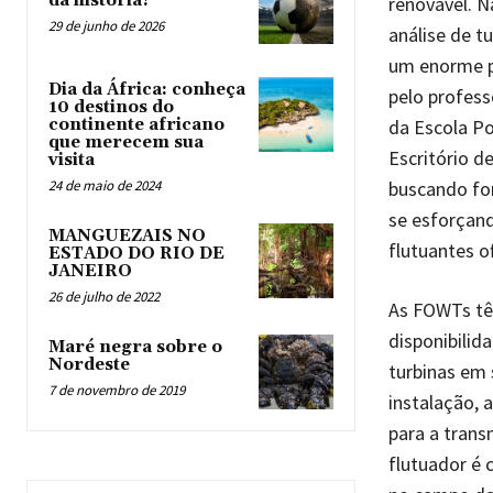
da história?
renovável. N
29 de junho de 2026
análise de t
um enorme p
Dia da África: conheça
pelo profes
10 destinos do
da Escola Po
continente africano
que merecem sua
Escritório d
visita
buscando for
24 de maio de 2024
se esforçand
MANGUEZAIS NO
flutuantes o
ESTADO DO RIO DE
JANEIRO
26 de julho de 2022
As FOWTs têm
disponibilid
Maré negra sobre o
Nordeste
turbinas em 
7 de novembro de 2019
instalação, 
para a trans
flutuador é