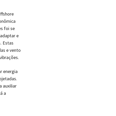
ffshore
conômica
s foi se
 adaptar e
. Estas
das e vento
vibrações.
r energia
ojetadas.
 auxiliar
á a