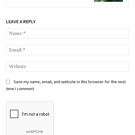
LEAVE A REPLY
Na
Ema
Web
Save my name, email, and website in this browser for the next
time I comment.