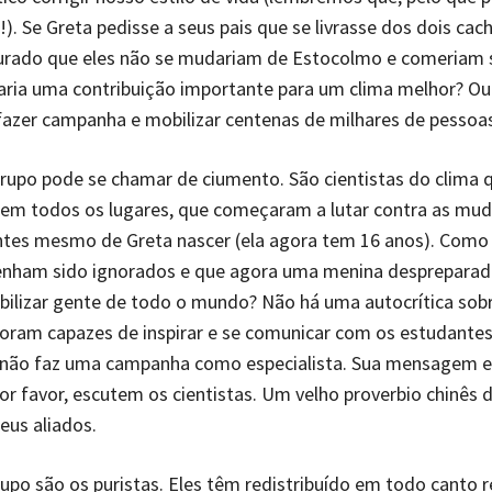
!). Se Greta pedisse a seus pais que se livrasse dos dois cach
urado que eles não se mudariam de Estocolmo e comeriam
 faria uma contribuição importante para um clima melhor? Ou
fazer campanha e mobilizar centenas de milhares de pessoa
upo pode se chamar de ciumento. São cientistas do clima 
 em todos os lugares, que começaram a lutar contra as mu
ntes mesmo de Greta nascer (ela agora tem 16 anos). Como 
enham sido ignorados e que agora uma menina despreparad
ilizar gente de todo o mundo? Não há uma autocrítica sobr
oram capazes de inspirar e se comunicar com os estudantes
a não faz uma campanha como especialista. Sua mensagem 
por favor, escutem os cientistas. Um velho proverbio chinês d
eus aliados.
rupo são os puristas. Eles têm redistribuído em todo canto r