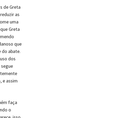
s de Greta
reduzir as
 come uma
 que Greta
comendo
 danoso que
e do abate.
 uso dos
s segue
ortemente
, e assim
guém faça
ando o
arece, isso