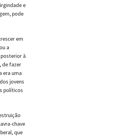
irgindade e
rgem, pode
crescer em
ou a
posterior à
 de fazer
ca era uma
 dos jovens
 políticos
estruição
lavra-chave
beral, que