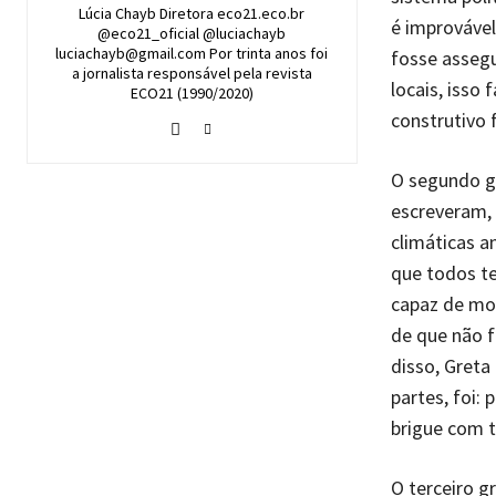
Lúcia Chayb Diretora eco21.eco.br
é improvável
@eco21_oficial @luciachayb
luciachayb@gmail.com Por trinta anos foi
fosse asseg
a jornalista responsável pela revista
locais, isso
ECO21 (1990/2020)
construtivo 
O segundo gr
escreveram,
climáticas a
que todos t
capaz de mob
de que não f
disso, Gret
partes, foi: 
brigue com t
O terceiro g