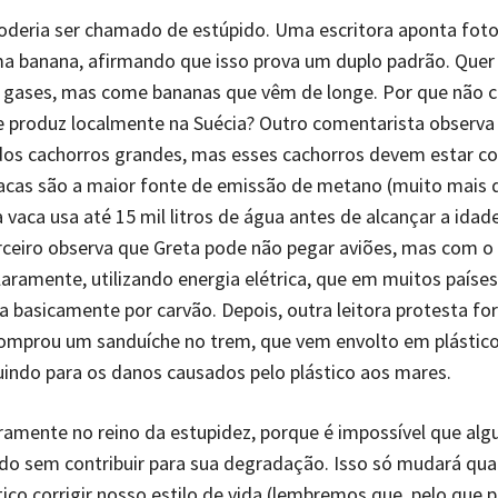
oderia ser chamado de estúpido. Uma escritora aponta foto
 banana, afirmando que isso prova um duplo padrão. Quer 
 gases, mas come bananas que vêm de longe. Por que não
 produz localmente na Suécia? Outro comentarista observa
ndos cachorros grandes, mas esses cachorros devem estar 
vacas são a maior fonte de emissão de metano (muito mais
 vaca usa até 15 mil litros de água antes de alcançar a idad
ceiro observa que Greta pode não pegar aviões, mas com o
claramente, utilizando energia elétrica, que em muitos paíse
 basicamente por carvão. Depois, outra leitora protesta f
omprou um sanduíche no trem, que vem envolto em plástico
uindo para os danos causados pelo plástico aos mares.
amente no reino da estupidez, porque é impossível que al
do sem contribuir para sua degradação. Isso só mudará qu
tico corrigir nosso estilo de vida (lembremos que, pelo que p