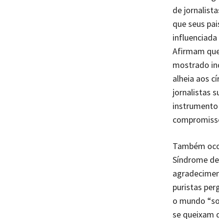
de jornalist
que seus pai
influenciada
Afirmam que 
mostrado ind
alheia aos c
jornalistas
instrumento
compromiss
Também ocor
Síndrome de 
agradeciment
puristas per
o mundo “so
se queixam d