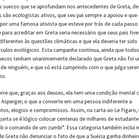
as suecos que se aprofundam nos antecedentes de Greta, d
s são ecologistas ativos, que seu pai sempre a apoiou e que e
 por uma famosa ativista que esteve por trás de cada passo 
para acreditar em Greta seria necessário que seus pais tiv
iferentes às questões climáticas e que ela deveria ter sido
írculos ecológicos. Esta campanha continua, ainda que todos
 suecos tenham unanimemente declarado que Greta não foi 
 de ninguém, e que só está cumprindo com o que julga sere
os.
re que, graças aos deuses, ela tem uma condição mental
Asperger, o que a converte em uma pessoa indiferente a
os, elogios e compromissos. Assim, na carta ao Le Figaro,
gunta se é lógico colocar centenas de milhares de estudant
b o comando de um zumbi”. Essa categoria também inclui 
e Greta não denunciar o fato de que a Suécia ganha dinhei