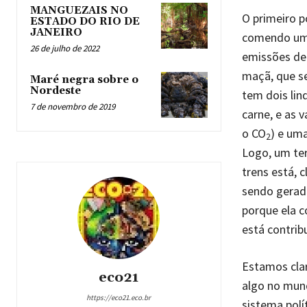
MANGUEZAIS NO
O primeiro p
ESTADO DO RIO DE
JANEIRO
comendo uma
26 de julho de 2022
emissões de
maçã, que se
Maré negra sobre o
Nordeste
tem dois li
7 de novembro de 2019
carne, e as 
o CO
) e uma
2
Logo, um ter
trens está, 
sendo gerada
porque ela c
está contrib
Estamos clar
eco21
algo no mun
https://eco21.eco.br
sistema polí