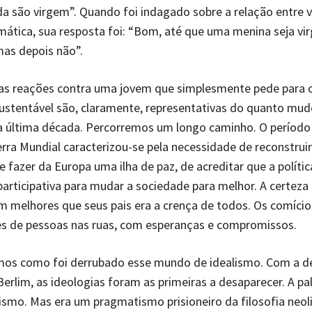
a são virgem”. Quando foi indagado sobre a relação entre v
ática, sua resposta foi: “Bom, até que uma menina seja vi
 mas depois não”.
sas reações contra uma jovem que simplesmente pede para 
stentável são, claramente, representativas do quanto mud
 última década. Percorremos um longo caminho. O período 
ra Mundial caracterizou-se pela necessidade de reconstruir,
de fazer da Europa uma ilha de paz, de acreditar que a políti
articipativa para mudar a sociedade para melhor. A certeza
m melhores que seus pais era a crença de todos. Os comícios
es de pessoas nas ruas, com esperanças e compromissos.
os como foi derrubado esse mundo de idealismo. Com a d
erlim, as ideologias foram as primeiras a desaparecer. A pa
smo. Mas era um pragmatismo prisioneiro da filosofia neoli