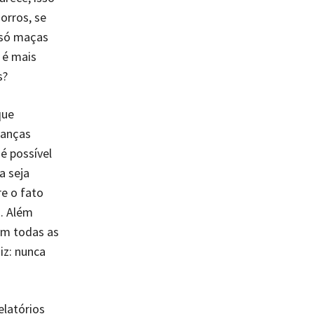
orros, se
 só maças
 é mais
s?
que
danças
é possível
a seja
e o fato
. Além
em todas as
iz: nunca
elatórios