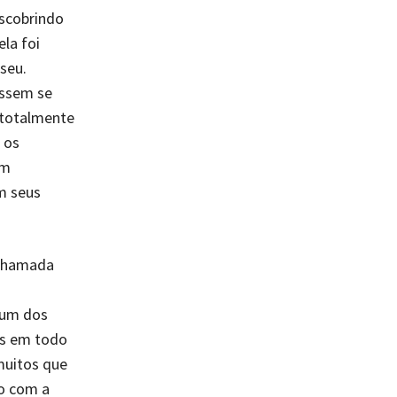
escobrindo
la foi
seu.
essem se
 totalmente
 os
um
m seus
 chamada
 um dos
es em todo
muitos que
ro com a