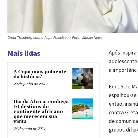
Greta Thunberg com o Papa Francisco - Foto: Vatican News
Mais lidas
Após inspira
adolescente 
a importânci
A Copa mais poluente
da história?
29 de junho de 2026
Em 15 de Ma
espalhou-se 
Dia da África: conheça
então, insin
10 destinos do
contra Greta
continente africano
que merecem sua
de comunicaç
visita
grupos difer
24 de maio de 2024