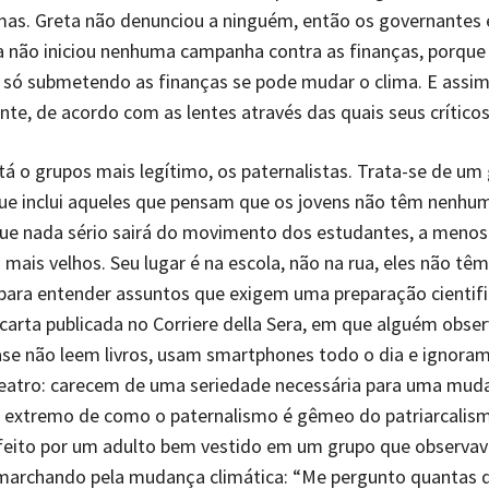
mas. Greta não denunciou a ninguém, então os governantes 
ta não iniciou nenhuma campanha contra as finanças, porque
 só submetendo as finanças se pode mudar o clima. E assi
te, de acordo com as lentes através das quais seus críticos
está o grupos mais legítimo, os paternalistas. Trata-se de um
que inclui aqueles que pensam que os jovens não têm nenhum
 que nada sério sairá do movimento dos estudantes, a menos
mais velhos. Seu lugar é na escola, não na rua, eles não têm
para entender assuntos que exigem uma preparação cientif
carta publicada no Corriere della Sera, em que alguém obse
ase não leem livros, usam smartphones todo o dia e ignora
teatro: carecem de uma seriedade necessária para uma muda
extremo de como o paternalismo é gêmeo do patriarcalism
feito por um adulto bem vestido em um grupo que observav
marchando pela mudança climática: “Me pergunto quantas 