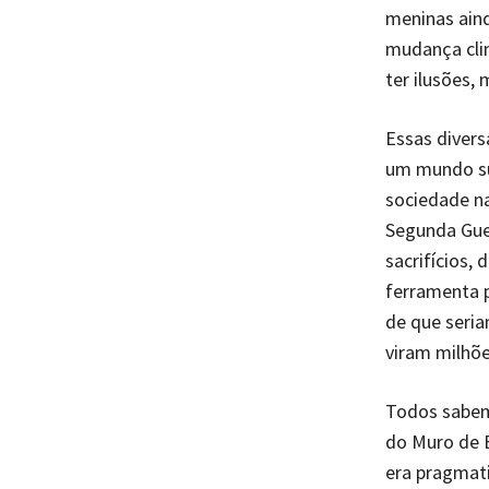
meninas aind
mudança clim
ter ilusões,
Essas diver
um mundo su
sociedade na
Segunda Guer
sacrifícios, 
ferramenta p
de que seria
viram milhõ
Todos sabem
do Muro de B
era pragmati