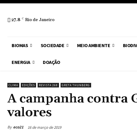
27.8
C
Rio de Janeiro
BIOMAS
SOCIEDADE
MEIO AMBIENTE
BIODI
ENERGIA
DOAÇÃO
CLIMA
EDIÇÕES
REVISTA 268
GRETA THUNBERG
A campanha contra G
valores
By
eco21
16 de março de 2019