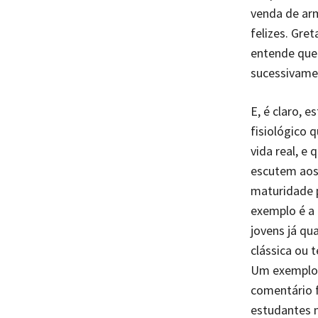
venda de ar
felizes. Gre
entende que
sucessivamen
E, é claro, 
fisiológico 
vida real, e
escutem aos 
maturidade 
exemplo é a 
jovens já qu
clássica ou 
Um exemplo 
comentário 
estudantes 