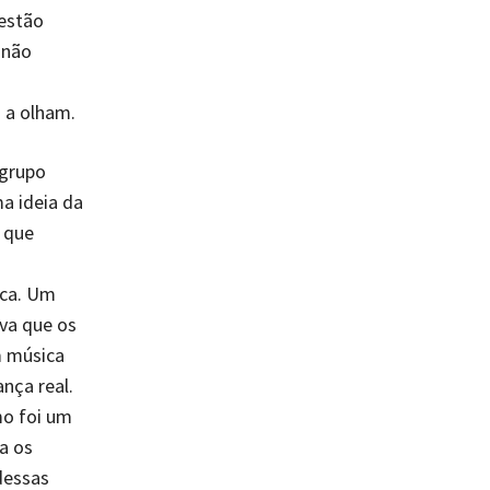
estão
 não
m
 a olham.
 grupo
a ideia da
 que
ica. Um
rva que os
m música
nça real.
o foi um
a os
dessas