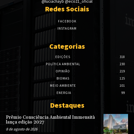
@luciachayb @eco21_oficial
Redes Sociais
FACEBOOK
INSTAGRAM
Categorias
EDIÇÕES
318
POLÍTICA AMBIENTAL
230
OPINIÃO
219
BIOMAS
125
MEIO AMBIENTE
101
ENERGIA
99
Destaques
Prêmio Consciência Ambiental Immensità
lança edição 2027
8 de agosto de 2026