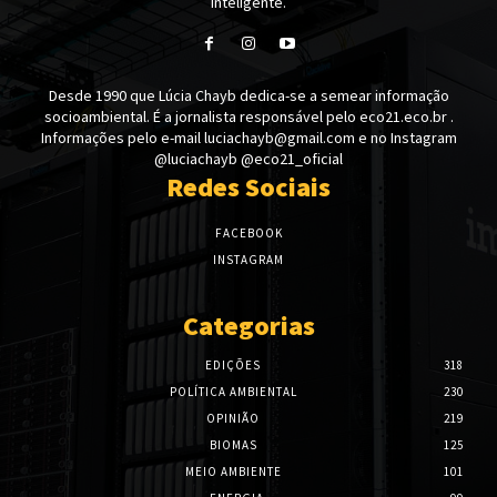
Inteligente.
Desde 1990 que Lúcia Chayb dedica-se a semear informação
socioambiental. É a jornalista responsável pelo eco21.eco.br .
Informações pelo e-mail luciachayb@gmail.com e no Instagram
@luciachayb @eco21_oficial
Redes Sociais
FACEBOOK
INSTAGRAM
Categorias
EDIÇÕES
318
POLÍTICA AMBIENTAL
230
OPINIÃO
219
BIOMAS
125
MEIO AMBIENTE
101