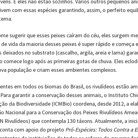
vens. E eles não estão sozinhos. Vários outros pequenos an
ivem com essas espécies garantindo, assim, o perfeito equil
tema.
ome sugerir que esses peixes caíram do céu, eles surgem m
lo de vida da maioria desses peixes é super rápido e começa
s deixados no substrato (cascalho, argila, areia e lama) gar
o comece logo após as primeiras gotas de chuva. Eles eclo
va população e criam esses ambientes complexos.
entes em todos os biomas do Brasil, os rivulídeos estão a
 Para garantir a conservação desses animais, o Instituto C
ão da Biodiversidade (ICMBio) coordena, desde 2012, a el
ão Nacional para a Conservação dos Peixes Rivulídeos Ame
N Rivulídeos) que contempla 130 táxons. Atualmente, a inici
e conta com apoio do projeto
Pró-Espécies: Todos Contra a E