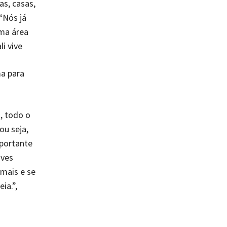
as, casas,
“Nós já
ma área
i vive
a para
, todo o
ou seja,
portante
aves
imais e se
ia.”,