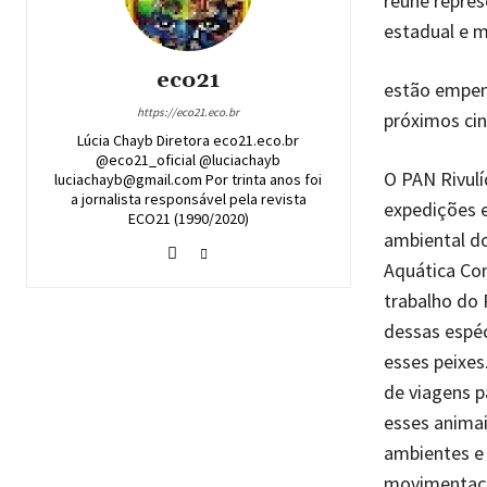
reúne repres
estadual e m
eco21
estão empen
https://eco21.eco.br
próximos cin
Lúcia Chayb Diretora eco21.eco.br
@eco21_oficial @luciachayb
O PAN Rivulí
luciachayb@gmail.com Por trinta anos foi
a jornalista responsável pela revista
expedições e
ECO21 (1990/2020)
ambiental do
Aquática Con
trabalho do 
dessas espéc
esses peixe
de viagens p
esses animai
ambientes e 
movimentação