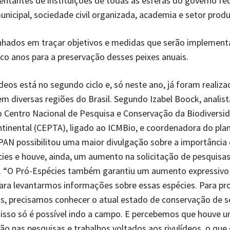
entantes de instituições de todas as esferas do governo fed
unicipal, sociedade civil organizada, academia e setor prod
hados em traçar objetivos e medidas que serão implement
co anos para a preservação desses peixes anuais.
deos está no segundo ciclo e, só neste ano, já foram realiz
m diversas regiões do Brasil. Segundo Izabel Boock, analist
 Centro Nacional de Pesquisa e Conservação da Biodiversi
tinental (CEPTA), ligado ao ICMBio, e coordenadora do plan
PAN possibilitou uma maior divulgação sobre a importância 
ies e houve, ainda, um aumento na solicitação de pesquisa
s. “O Pró-Espécies também garantiu um aumento expressiv
ara levantarmos informações sobre essas espécies. Para pr
s, precisamos conhecer o atual estado de conservação de s
isso só é possível indo a campo. E percebemos que houve 
 nas pesquisas e trabalhos voltados aos rivulídeos, o que 