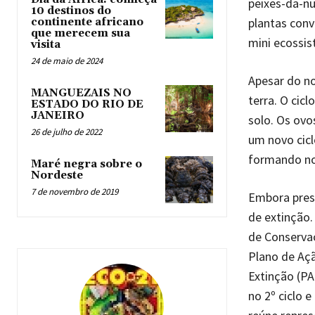
peixes-da-nu
10 destinos do
plantas conv
continente africano
que merecem sua
mini ecossis
visita
24 de maio de 2024
Apesar do n
MANGUEZAIS NO
terra. O cic
ESTADO DO RIO DE
JANEIRO
solo. Os ovo
26 de julho de 2022
um novo cicl
formando no
Maré negra sobre o
Nordeste
7 de novembro de 2019
Embora pres
de extinção.
de Conservaç
Plano de Aç
Extinção (PA
no 2º ciclo 