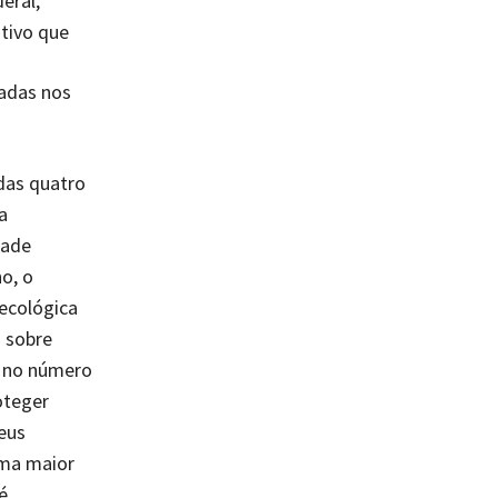
eral,
utivo que
adas nos
adas quatro
a
dade
o, o
ecológica
s sobre
o no número
oteger
eus
uma maior
é