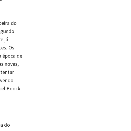
beira do
segundo
e já
tes. Os
à época de
es novas,
 tentar
lvendo
bel Boock.
da do