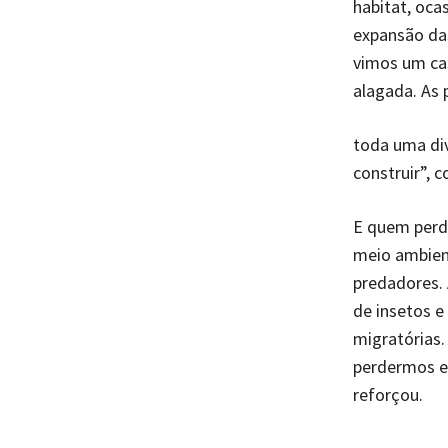
habitat, oca
expansão das
vimos um ca
alagada. As 
toda uma di
construir”, 
E quem perde
meio ambient
predadores.
de insetos e
migratórias.
perdermos e
reforçou.