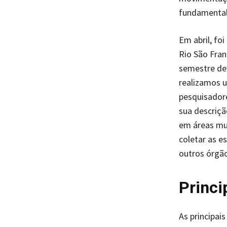
fundamental
Em abril, foi
Rio São Fran
semestre dev
realizamos u
pesquisadore
sua descriçã
em áreas mui
coletar as e
outros órgão
Princi
As principai