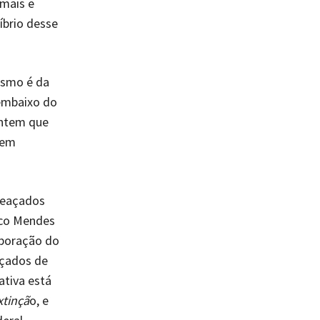
imais e
íbrio desse
esmo é da
 embaixo do
antem que
dem
meaçados
hico Mendes
aboração do
açados de
ativa está
xtinçã
o, e