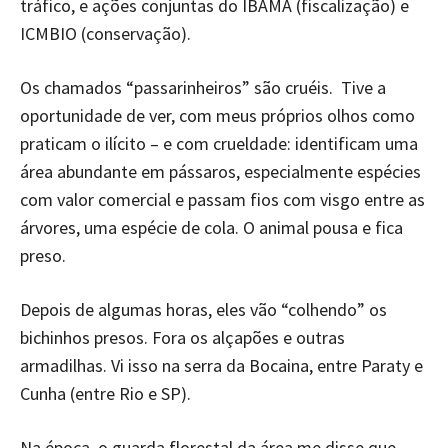
tráfico, e ações conjuntas do IBAMA (fiscalização) e
ICMBIO (conservação).
Os chamados “passarinheiros” são cruéis. Tive a
oportunidade de ver, com meus próprios olhos como
praticam o ilícito – e com crueldade: identificam uma
área abundante em pássaros, especialmente espécies
com valor comercial e passam fios com visgo entre as
árvores, uma espécie de cola. O animal pousa e fica
preso.
Depois de algumas horas, eles vão “colhendo” os
bichinhos presos. Fora os alçapões e outras
armadilhas. Vi isso na serra da Bocaina, entre Paraty e
Cunha (entre Rio e SP).
Na época, o guarda florestal da área me disse que