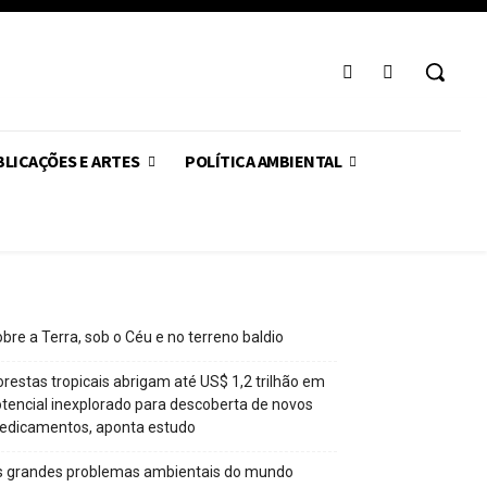
LICAÇÕES E ARTES
POLÍTICA AMBIENTAL
bre a Terra, sob o Céu e no terreno baldio
orestas tropicais abrigam até US$ 1,2 trilhão em
tencial inexplorado para descoberta de novos
edicamentos, aponta estudo
s grandes problemas ambientais do mundo