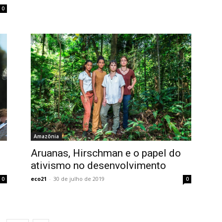
0
Amazônia
Aruanas, Hirschman e o papel do
ativismo no desenvolvimento
eco21
-
30 de julho de 2019
0
0