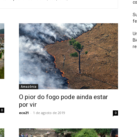
c
Su
f
Un
Bi
re
Amazônia
O pior do fogo pode ainda estar
por vir
0
eco21
-
1 de agosto de 2019
0