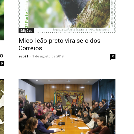
Edições
Mico-leão-preto vira selo dos
Correios
ão
eco21
-
1 de agosto de 2019
0
0