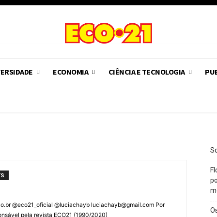
VERSIDADE
ECONOMIA
CIÊNCIA E TECNOLOGIA
PUB
So
Fl
TS
po
m
co.br @eco21_oficial @luciachayb luciachayb@gmail.com Por
O
esponsável pela revista ECO21 (1990/2020)