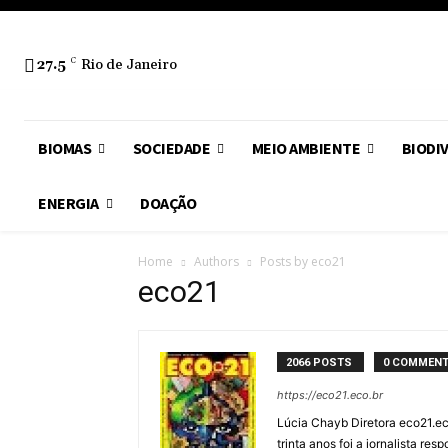
27.5
C
Rio de Janeiro
BIOMAS
SOCIEDADE
MEIO AMBIENTE
BIODI
ENERGIA
DOAÇÃO
Home
Authors
Posts by eco21
eco21
2066 POSTS
0 COMMEN
https://eco21.eco.br
Lúcia Chayb Diretora eco21.e
trinta anos foi a jornalista r