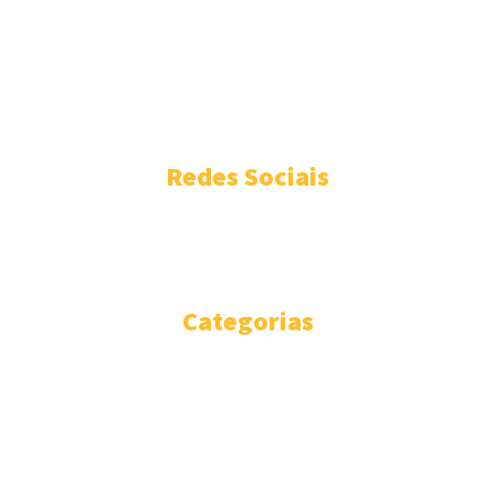
Desde 1990 que Lúcia Chayb dedica-se a semear informação
socioambiental. É a jornalista responsável pelo eco21.eco.br .
Informações pelo e-mail luciachayb@gmail.com e no Instagram
@luciachayb @eco21_oficial
Redes Sociais
FACEBOOK
INSTAGRAM
Categorias
EDIÇÕES
318
POLÍTICA AMBIENTAL
230
OPINIÃO
219
BIOMAS
125
MEIO AMBIENTE
101
ENERGIA
99