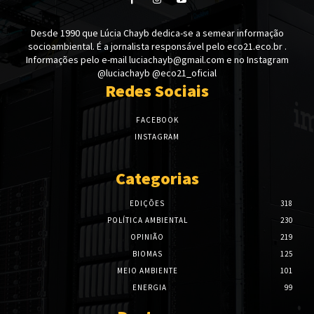
Desde 1990 que Lúcia Chayb dedica-se a semear informação
socioambiental. É a jornalista responsável pelo eco21.eco.br .
Informações pelo e-mail luciachayb@gmail.com e no Instagram
@luciachayb @eco21_oficial
Redes Sociais
FACEBOOK
INSTAGRAM
Categorias
EDIÇÕES
318
POLÍTICA AMBIENTAL
230
OPINIÃO
219
BIOMAS
125
MEIO AMBIENTE
101
ENERGIA
99