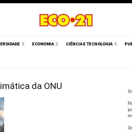
VERSIDADE
ECONOMIA
CIÊNCIA E TECNOLOGIA
PUB
limática da ONU
So
Fl
po
m
O