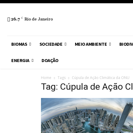
26.7
C
Rio de Janeiro
BIOMAS
SOCIEDADE
MEIO AMBIENTE
BIODI
ENERGIA
DOAÇÃO
Home
Tags
Cúpula de Ação Climática da ONU
Tag: Cúpula de Ação C