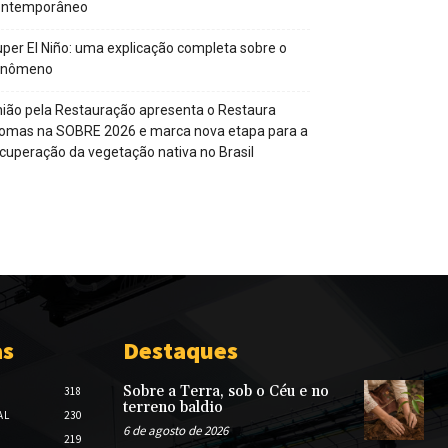
ontemporâneo
per El Niño: uma explicação completa sobre o
enômeno
ião pela Restauração apresenta o Restaura
omas na SOBRE 2026 e marca nova etapa para a
cuperação da vegetação nativa no Brasil
as
Destaques
Sobre a Terra, sob o Céu e no
318
terreno baldio
AL
230
6 de agosto de 2026
219