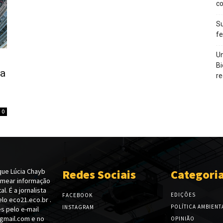
c
Su
f
Un
Bi
 a
re
0
ue Lúcia Chayb
Redes Sociais
Categori
emear informação
l. É a jornalista
EDIÇÕES
FACEBOOK
lo eco21.eco.br .
POLÍTICA AMBIENT
INSTAGRAM
s pelo e-mail
gmail.com e no
OPINIÃO