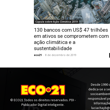
Cúpula sobre Ação Climática 2019
130 bancos com US$ 47 trilhões
em ativos se comprometem com
ação climática e a
sustentabilidade
eco21
-
8 de dezembro de 2019
Desde 1990 q
dedica-se a s
socioambienta
responsável pe
© ECO21 Todos os direitos reservados. PDI -
Informaçõe
Publicador Digital Inteligente.
luciachayb@