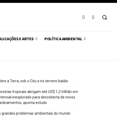
LICAÇÕES E ARTES
POLÍTICA AMBIENTAL
bre a Terra, sob o Céu e no terreno baldio
orestas tropicais abrigam até US$ 1,2 trilhão em
tencial inexplorado para descoberta de novos
edicamentos, aponta estudo
s grandes problemas ambientais do mundo