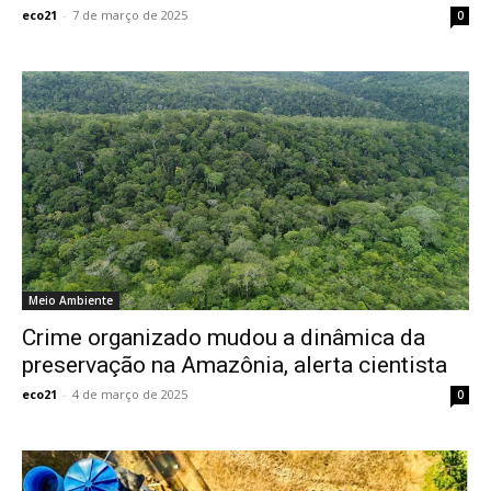
eco21
-
7 de março de 2025
0
Meio Ambiente
Crime organizado mudou a dinâmica da
preservação na Amazônia, alerta cientista
eco21
-
4 de março de 2025
0