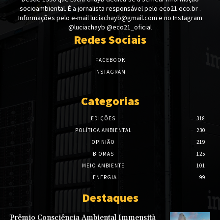
socioambiental. É a jornalista responsável pelo eco21.eco.br .
Informações pelo e-mail luciachayb@gmail.com e no Instagram
@luciachayb @eco21_oficial
Redes Sociais
FACEBOOK
INSTAGRAM
Categorias
EDIÇÕES
318
POLÍTICA AMBIENTAL
230
OPINIÃO
219
BIOMAS
125
MEIO AMBIENTE
101
ENERGIA
99
Destaques
Prêmio Consciência Ambiental Immensità