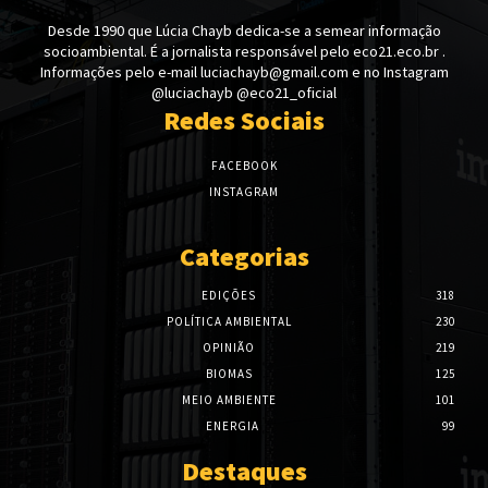
Desde 1990 que Lúcia Chayb dedica-se a semear informação
socioambiental. É a jornalista responsável pelo eco21.eco.br .
Informações pelo e-mail luciachayb@gmail.com e no Instagram
@luciachayb @eco21_oficial
Redes Sociais
FACEBOOK
INSTAGRAM
Categorias
EDIÇÕES
318
POLÍTICA AMBIENTAL
230
OPINIÃO
219
BIOMAS
125
MEIO AMBIENTE
101
ENERGIA
99
Destaques