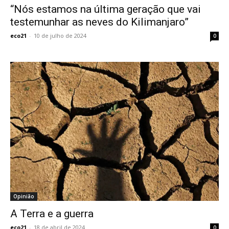
“Nós estamos na última geração que vai
testemunhar as neves do Kilimanjaro”
eco21
-
10 de julho de 2024
0
Opinião
A Terra e a guerra
eco21
-
18 de abril de 2024
0