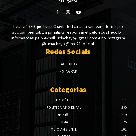
Inteligente.
Desde 1990 que Lúcia Chayb dedica-se a semear informação
socioambiental. É a jornalista responsável pelo eco21.eco.br .
Informações pelo e-mail luciachayb@gmail.com e no Instagram
@luciachayb @eco21_oficial
Redes Sociais
FACEBOOK
INSTAGRAM
Categorias
EDIÇÕES
318
POLÍTICA AMBIENTAL
230
OPINIÃO
219
BIOMAS
125
MEIO AMBIENTE
101