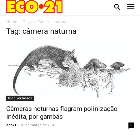
Home
Tags
Câmera naturna
Tag: câmera naturna
Biodiversidade
Câmeras noturnas flagram polinização
inédita, por gambás
eco21
-
10 de março de 2020
0