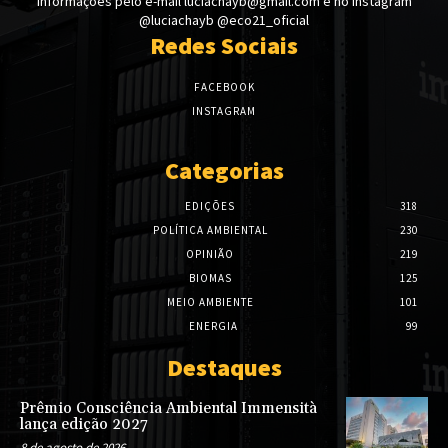
Informações pelo e-mail luciachayb@gmail.com e no Instagram
@luciachayb @eco21_oficial
Redes Sociais
FACEBOOK
INSTAGRAM
Categorias
EDIÇÕES
318
POLÍTICA AMBIENTAL
230
OPINIÃO
219
BIOMAS
125
MEIO AMBIENTE
101
ENERGIA
99
Destaques
Prêmio Consciência Ambiental Immensità
lança edição 2027
8 de agosto de 2026