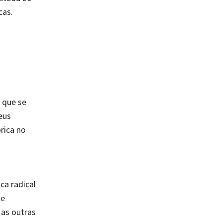
cas.
 que se
eus
rica no
ca radical
 e
 as outras