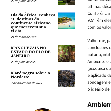
29 de junho de 2026
últimas déca
Conferência
Dia da África: conheça
10 destinos do
92? Têm eles
continente africano
com os valor
que merecem sua
visita
24 de maio de 2024
Valho-me, pa
conclusões q
MANGUEZAIS NO
ESTADO DO RIO DE
autoria, int
JANEIRO
Ambiente e 
26 de julho de 2022
(pesquisa qu
Maré negra sobre o
e aplicado d
Nordeste
sondagem e a
7 de novembro de 2019
o ideário de
Ambien