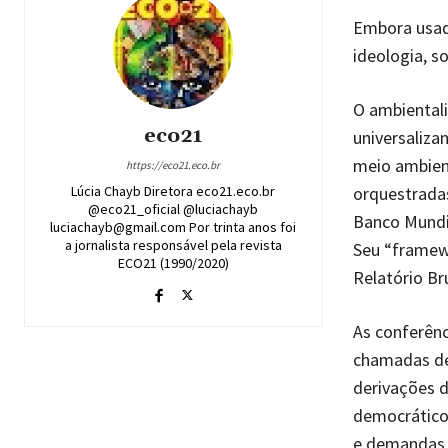
Embora usad
ideologia, s
O ambiental
eco21
universaliza
meio ambient
https://eco21.eco.br
orquestrada
Lúcia Chayb Diretora eco21.eco.br
@eco21_oficial @luciachayb
Banco Mundia
luciachayb@gmail.com Por trinta anos foi
a jornalista responsável pela revista
Seu “framew
ECO21 (1990/2020)
Relatório Br
As conferênc
chamadas de
derivações d
democráticos
e demandas 