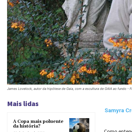
James Lovelock, autor da hipótese de Gaia, com a escultura de GAIA ao fundo -
Mais lidas
Samyra Cr
A Copa mais poluente
da história?
Como entende