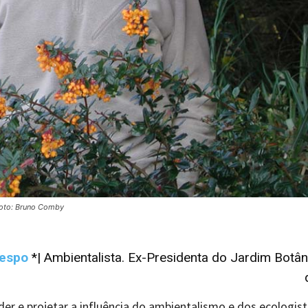
 Foto: Bruno Comby
espo
*| Ambientalista. Ex-Presidenta do Jardim Botân
r e projetar a influência do ambientalismo e dos ecologist