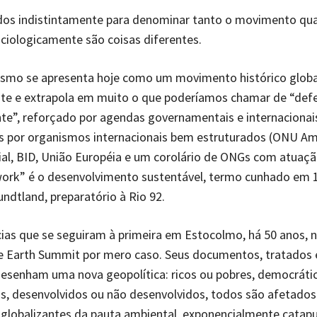
os indistintamente para denominar tanto o movimento qu
ociologicamente são coisas diferentes.
ismo se apresenta hoje como um movimento histórico globa
nte e extrapola em muito o que poderíamos chamar de “def
e”, reforçado por agendas governamentais e internacionai
s por organismos internacionais bem estruturados (ONU Am
l, BID, União Européia e um corolário de ONGs com atuação
ork” é o desenvolvimento sustentável, termo cunhado em 
undtland, preparatório à Rio 92.
ias que se seguiram à primeira em Estocolmo, há 50 anos, 
 Earth Summit por mero caso. Seus documentos, tratados 
esenham uma nova geopolítica: ricos ou pobres, democráti
, desenvolvidos ou não desenvolvidos, todos são afetados 
globalizantes da pauta ambiental, exponencialmente catapu