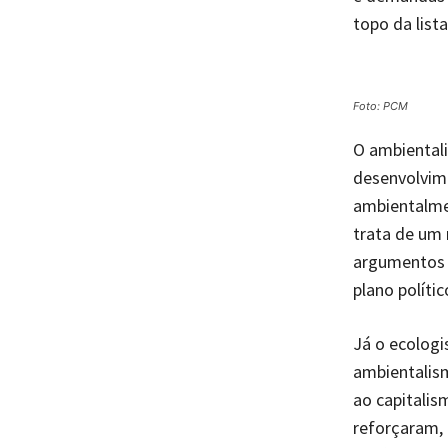
topo da list
Foto: PCM
O ambientali
desenvolvim
ambientalmen
trata de um
argumentos d
plano polític
Já o ecolog
ambientalism
ao capitalis
reforçaram, 