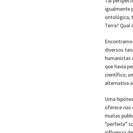
Tal perspect
igualmente p
ontológica, 
Terra? Qual 
Encontramos 
diversos tai
humanistas d
que havia pe
científico;
alternativa 
Uma hipótes
oferece nas 
muitas publi
“perfeita” s
influencia d