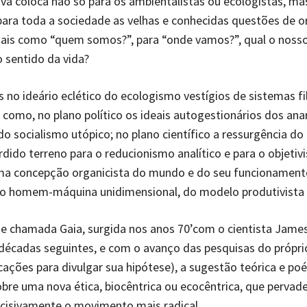
iva coloca não só para os ambientalistas ou ecologistas, ma
ara toda a sociedade as velhas e conhecidas questões de 
tais como “quem somos?”, para “onde vamos?”, qual o nosso
o sentido da vida?
no ideário eclético do ecologismo vestígios de sistemas fi
s como, no plano político os ideais autogestionários dos ana
o socialismo utópico; no plano científico a ressurgência do
rdido terreno para o reducionismo analítico e para o objeti
 uma concepção organicista do mundo e do seu funcionamen
ao homem-máquina unidimensional, do modelo produtivista i
e chamada Gaia, surgida nos anos 70’com o cientista James
décadas seguintes, e com o avanço das pesquisas do própr
cações para divulgar sua hipótese), a sugestão teórica e poé
obre uma nova ética, biocêntrica ou ecocêntrica, que pervade
ecisivamente o movimento mais radical.