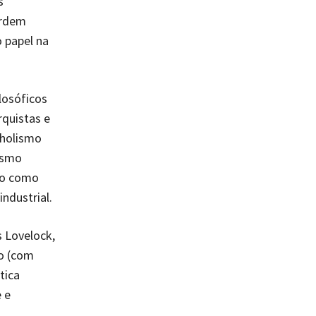
s
ordem
 papel na
losóficos
rquistas e
 holismo
vismo
to como
ndustrial.
 Lovelock,
io (com
tica
 e