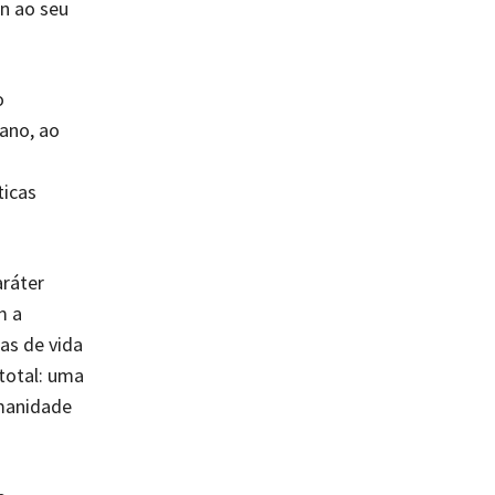
n ao seu
o
ano, ao
ticas
aráter
m a
as de vida
total: uma
umanidade