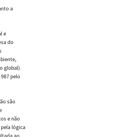
anto a
l e
esa do
s
biente,
 global).
1987 pelo
não são
e
cos e não
pela lógica
ltada ao