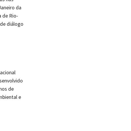
Janeiro da
 de Rio-
 de diálogo
acional
esenvolvido
nos de
mbiental e