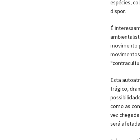
espécies, co
dispor.
É interessa
ambientalis
movimento pa
movimentos d
“contracultu
Esta autoatr
trágico, dra
possibilidad
como as conh
vez chegada 
será afetada