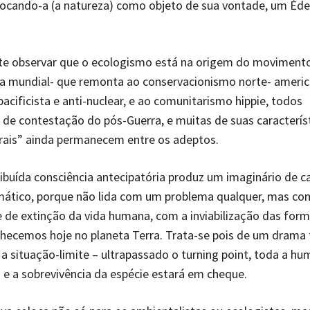
locando-a (a natureza) como objeto de sua vontade, um Éde
nte observar que o ecologismo está na origem do moviment
ta mundial- que remonta ao conservacionismo norte- americ
cificista e anti-nuclear, e ao comunitarismo hippie, todos
e contestação do pós-Guerra, e muitas de suas caracterís
rais” ainda permanecem entre os adeptos.
ibuída consciência antecipatória produz um imaginário de c
mático, porque não lida com um problema qualquer, mas co
e de extinção da vida humana, com a inviabilização das form
ecemos hoje no planeta Terra. Trata-se pois de um drama 
a situação-limite – ultrapassado o turning point, toda a h
 e a sobrevivência da espécie estará em cheque.