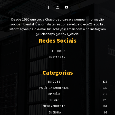
Desde 1990 que Lúcia Chayb dedica-se a semear informação
socioambiental. É a jornalista responsável pelo eco21.eco.br .
Informações pelo e-mail luciachayb@gmail.com e no Instagram
@luciachayb @eco21_oficial
Redes Sociais
FACEBOOK
INSTAGRAM
Categorias
EDIÇÕES
318
POLÍTICA AMBIENTAL
230
OPINIÃO
219
BIOMAS
125
MEIO AMBIENTE
101
ENERGIA
99