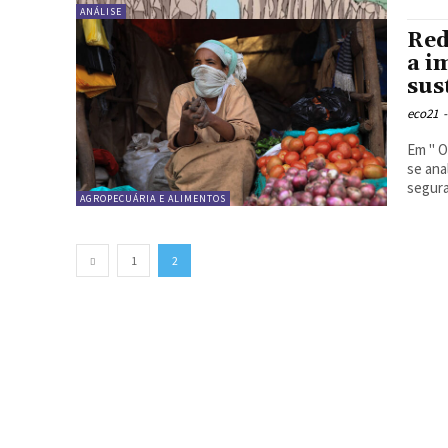
ANÁLISE
Red
a i
sus
eco21
-
Em " O
se ana
segura
AGROPECUÁRIA E ALIMENTOS
1
2