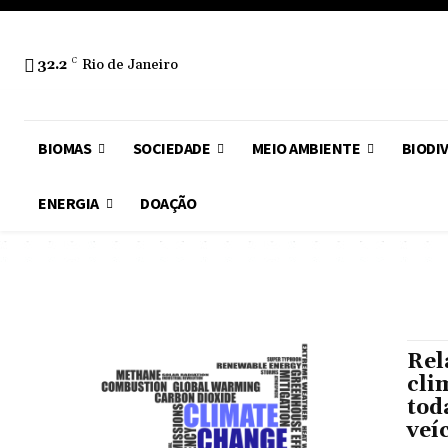
32.2
C
Rio de Janeiro
BIOMAS
SOCIEDADE
MEIO AMBIENTE
BIODI
ENERGIA
DOAÇÃO
Rel
cli
tod
veí