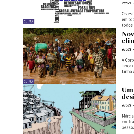
eco21
-
Os esf
em tod
CLIMA
todos 
Nov
cli
eco21
-
A Corp
lança 
Linha 
CLIMA
Um 
des
eco21
-
Márcia Régis 
contrá
pessoa