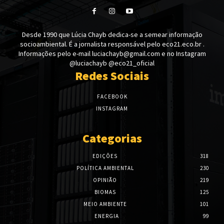
Desde 1990 que Lúcia Chayb dedica-se a semear informação
socioambiental. É a jornalista responsável pelo eco21.eco.br .
Informações pelo e-mail luciachayb@gmail.com e no Instagram
@luciachayb @eco21_oficial
Redes Sociais
FACEBOOK
INSTAGRAM
Categorias
EDIÇÕES
318
POLÍTICA AMBIENTAL
230
OPINIÃO
219
BIOMAS
125
MEIO AMBIENTE
101
ENERGIA
99